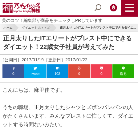
美のコツ！編集部が商品をチェックしPRしています
ホーム
ダイエット おすすめ
正月太りしたITエリートがブレスト中にできるダイエ...
正月太りしたITエリートがブレスト中にできる
ダイエット！22歳女子社員が考えてみた
［公開日］2017/01/19［更新日］2017/01/22
0
tweet
102
0
0
送る
ic_html/antiaging/wp-
こんにちは、麻里佳です。
うちの職場、正月太りしたシャツとズボンパンパンの人
ic_html/antiaging/wp-
がたくさんいます。みんなブレストに忙しくて、ダイエ
ットする時間ないみたい。