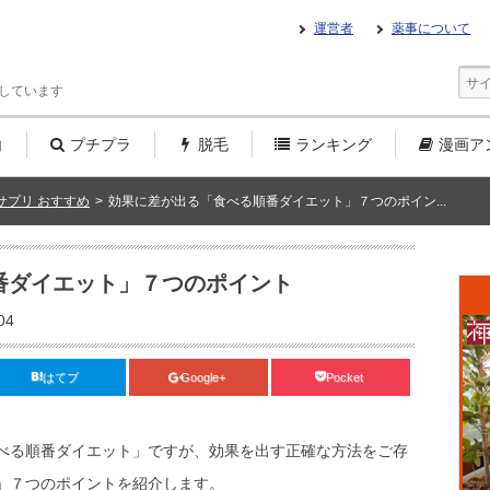
運営者
薬事について
しています
白
プチプラ
脱毛
ランキング
漫画
ア
サプリ おすすめ
>
効果に差が出る「食べる順番ダイエット」７つのポイン...
番ダイエット」７つのポイント
04
はてブ
Google+
Pocket
べる順番ダイエット」ですが、効果を出す正確な方法をご存
」７つのポイントを紹介します。