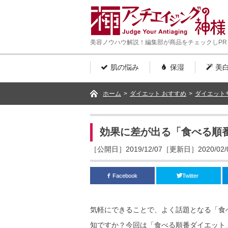
美容ノウハウ解説！編集部が商品をチェックしPR
肌の悩み
保湿
美
ホーム
>
ダイエット おすすめ
>
ダイエット
効果に差が出る「食べる順
［公開日］2019/12/07［更新日］2020/02/
Facebook
Twitter
気軽にできることで、よく話題となる「食
知ですか？今回は「食べる順番ダイエット