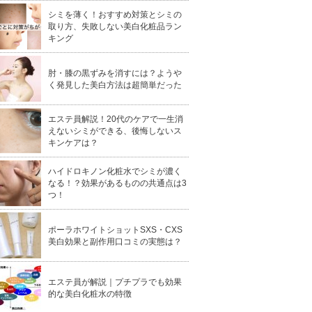
シミを薄く！おすすめ対策とシミの
取り方、失敗しない美白化粧品ラン
キング
肘・膝の黒ずみを消すには？ようや
く発見した美白方法は超簡単だった
エステ員解説！20代のケアで一生消
えないシミができる、後悔しないス
キンケアは？
ハイドロキノン化粧水でシミが濃く
なる！？効果があるものの共通点は3
つ！
ポーラホワイトショットSXS・CXS
美白効果と副作用口コミの実態は？
エステ員が解説｜プチプラでも効果
的な美白化粧水の特徴