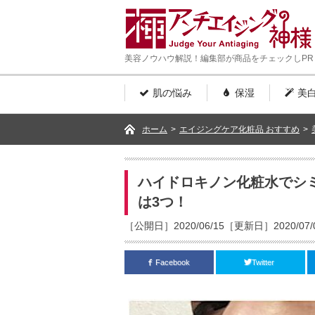
美容ノウハウ解説！編集部が商品をチェックしPR
肌の悩み
保湿
美
ホーム
>
エイジングケア化粧品 おすすめ
>
ハイドロキノン化粧水でシ
は3つ！
［公開日］2020/06/15［更新日］2020/07/
Facebook
Twitter