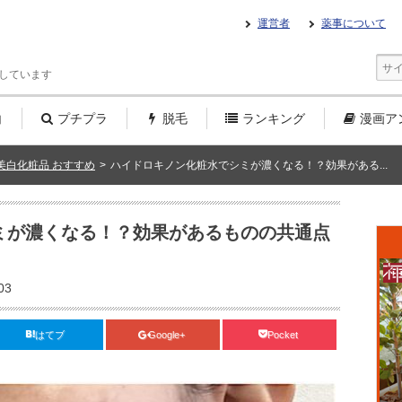
運営者
薬事について
しています
白
プチプラ
脱毛
ランキング
漫画
ア
美白化粧品 おすすめ
>
ハイドロキノン化粧水でシミが濃くなる！？効果がある...
ミが濃くなる！？効果があるものの共通点
03
はてブ
Google+
Pocket