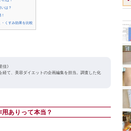
いのは？
違いは？
消！
ミ・くすみ効果を比較
里佳》
を経て、美容ダイエットの企画編集を担当。調査した化
。
作用ありって本当？