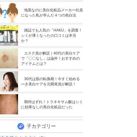
地黒なのに美白化粧品メーカー社員
になった私が学んだ４つの色白法
雑誌でも人気の「HAKU」を調査！
シミが薄くなったの口コミは本当
か？
エステ員が解説｜40代の美白ケア
で「〇〇なし」は論外！おすすめの
アイテムとは？
30代は肌の転換期！今すぐ始める
べき美白ケアを元開発員が解説！
期待はずれ！トラネキサム酸はシミ
に効果なしの美白化粧品だった
子カテゴリー