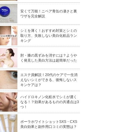
安くて万能！ニベア青缶の凄さと裏
ワザを完全解説
シミを薄く！おすすめ対策とシミの
取り方、失敗しない美白化粧品ラン
キング
肘・膝の黒ずみを消すには？ようや
く発見した美白方法は超簡単だった
エステ員解説！20代のケアで一生消
えないシミができる、後悔しないス
キンケアは？
ハイドロキノン化粧水でシミが濃く
なる！？効果があるものの共通点は3
つ！
ポーラホワイトショットSXS・CXS
美白効果と副作用口コミの実態は？