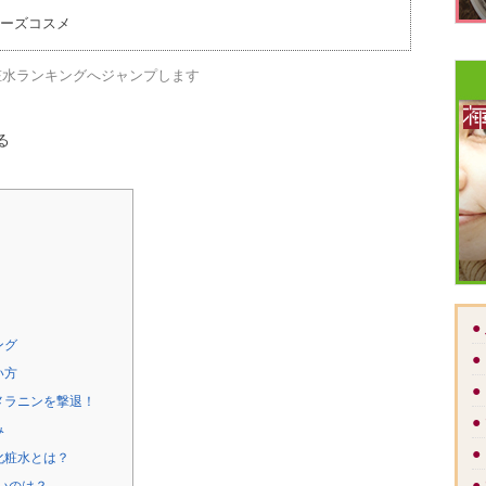
ーズコスメ
粧水ランキングへジャンプします
る
●
ング
●
い方
●
メラニンを撃退！
●
み
●
化粧水とは？
●