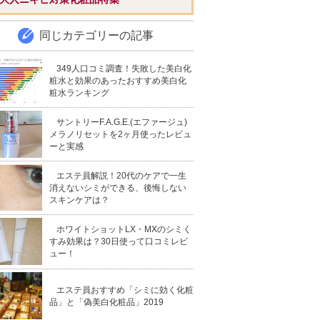
同じカテゴリーの記事
349人口コミ調査！失敗した美白化
粧水と効果のあったおすすめ美白化
粧水ランキング
サントリーF.A.G.E.(エファージュ)
メラノリセットを2ヶ月使ったレビュ
ーと実感
エステ員解説！20代のケアで一生
消えないシミができる、後悔しない
スキンケアは？
ホワイトショットLX・MXのシミく
すみ効果は？30日使って口コミレビ
ュー！
エステ員おすすめ「シミに効く化粧
品」と「偽美白化粧品」2019