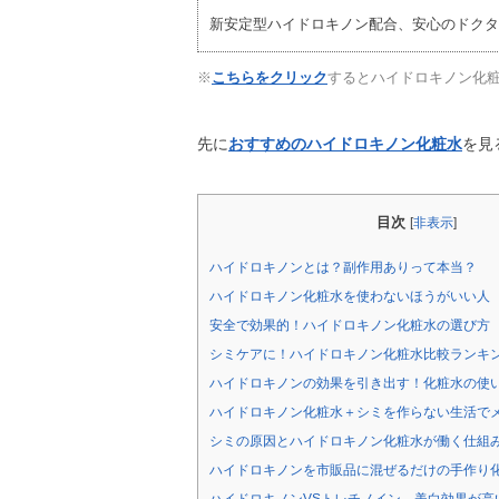
新安定型ハイドロキノン配合、安心のドクタ
※
こちらをクリック
するとハイドロキノン化
先に
おすすめのハイドロキノン化粧水
を見
目次
[
非表示
]
ハイドロキノンとは？副作用ありって本当？
ハイドロキノン化粧水を使わないほうがいい人
安全で効果的！ハイドロキノン化粧水の選び方
シミケアに！ハイドロキノン化粧水比較ランキ
ハイドロキノンの効果を引き出す！化粧水の使
ハイドロキノン化粧水＋シミを作らない生活で
シミの原因とハイドロキノン化粧水が働く仕組
ハイドロキノンを市販品に混ぜるだけの手作り