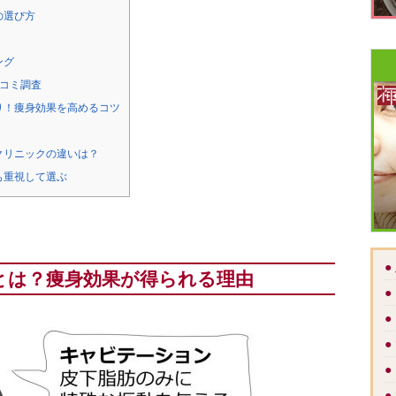
の選び方
ング
コミ調査
り！痩身効果を高めるコツ
クリニックの違いは？
も重視して選ぶ
●
とは？痩身効果が得られる理由
●
●
●
●
●