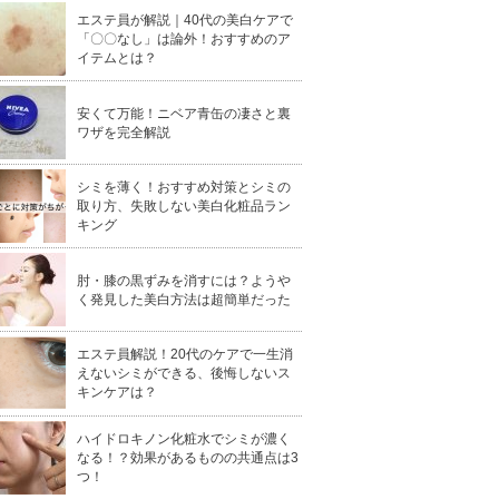
エステ員が解説｜40代の美白ケアで
「〇〇なし」は論外！おすすめのア
イテムとは？
安くて万能！ニベア青缶の凄さと裏
ワザを完全解説
シミを薄く！おすすめ対策とシミの
取り方、失敗しない美白化粧品ラン
キング
肘・膝の黒ずみを消すには？ようや
く発見した美白方法は超簡単だった
エステ員解説！20代のケアで一生消
えないシミができる、後悔しないス
キンケアは？
ハイドロキノン化粧水でシミが濃く
なる！？効果があるものの共通点は3
つ！