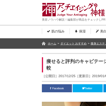
美容ノウハウ解説！編集部が商品をチェックしPR
肌の悩み
保湿
美
ホーム
>
ダイエット おすすめ
>
痩身エステ
痩せると評判のキャビテー
較
［公開日］2017/12/25［更新日］2019/01/
Facebook
Twitter