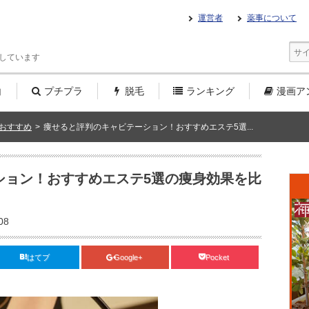
運営者
薬事について
しています
白
プチプラ
脱毛
ランキング
漫画
ア
 おすすめ
>
痩せると評判のキャビテーション！おすすめエステ5選...
ション！おすすめエステ5選の痩身効果を比
08
はてブ
Google+
Pocket