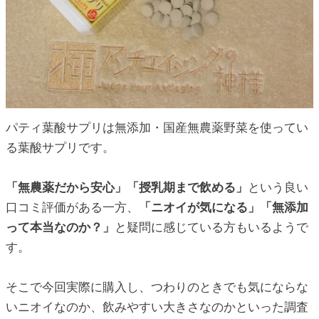
ic_html/antiaging/wp-
ic_html/antiaging/wp-
パティ葉酸サプリは無添加・国産無農薬野菜を使ってい
ic_html/antiaging/wp-
る葉酸サプリです。
「無農薬だから安心」「授乳期まで飲める」
という良い
口コミ評価がある一方、
「ニオイが気になる」「無添加
ic_html/antiaging/wp-
って本当なのか？」
と疑問に感じている方もいるようで
す。
ic_html/antiaging/wp-
そこで今回実際に購入し、つわりのときでも気にならな
いニオイなのか、飲みやすい大きさなのかといった調査