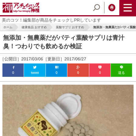
美のコツ！編集部が商品をチェックしPRしています
ホーム
健康食品 おすすめ
葉酸サプリ おすすめ
無添加・無農薬だがパティ葉酸サ
無添加・無農薬だがパティ葉酸サプリは青汁
臭！つわりでも飲めるか検証
［公開日］2017/03/06［更新日］2017/06/27
0
tweet
0
0
0
送る
ic_html/antiaging/wp-
ic_html/antiaging/wp-