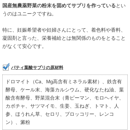
国産無農薬野菜の粉末を固めてサプリを作っている
とい
うのはユニークですね。
特に、妊娠希望者や妊婦さんにとって、着色料や香料、
凝固剤と言った、栄養補給とは無関係のものをとること
がなくて安心です。
パティ葉酸サプリの原材料
ドロマイト（Ca、Mg高含有ミネラル素材）、鉄含有
酵母、ケール末、海藻カルシウム、硬化なたね油、葉
酸含有酵母、野菜混合末（青ピーマン、モロヘイヤ、
カボチャ、サツマイモ、生姜、玉ねぎ、トマト、人
参、ほうれん草、セロリ、ブロッコリー、レンコ
ン）、澱粉