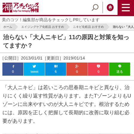
美のコツ！編集部が商品をチェックしPRしています
ホーム
エイジングケア化粧品 おすすめ
ニキビ化粧品 おすすめ
治らない「大人
治らない「大人ニキビ」11の原因と対策を知っ
てますか？
［公開日］2013/01/01［更新日］2019/01/14
0
tweet
6
0
0
送る
ic_html/antiaging/wp-
「大人ニキビ」は若いころの思春期ニキビと異なり、治
りにくく繰り返す性質があります。またTゾーンよりもU
ゾーンに出来やすいのが大人ニキビです。根治するため
ic_html/antiaging/wp-
には、原因を正しく把握して長期的に改善に取り組む必
要があります。