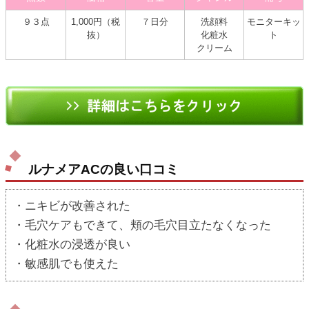
９３点
1,000円（税
７日分
洗顔料
モニターキッ
抜）
化粧水
ト
クリーム
ルナメアACの良い口コミ
・ニキビが改善された
・毛穴ケアもできて、頬の毛穴目立たなくなった
・化粧水の浸透が良い
・敏感肌でも使えた