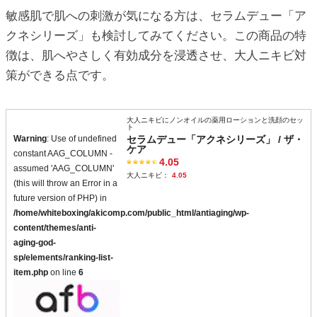
敏感肌で肌への刺激が気になる方は、セラムデュー「ア
クネシリーズ」も検討してみてください。この商品の特
徴は、肌へやさしく有効成分を浸透させ、大人ニキビ対
策ができる点です。
大人ニキビにノンオイルの薬用ローションと洗顔のセッ
ト
Warning
: Use of undefined
セラムデュー「アクネシリーズ」 / ザ・
ケア
constant AAG_COLUMN -
4.05
assumed 'AAG_COLUMN'
大人ニキビ：
4.05
(this will throw an Error in a
future version of PHP) in
/home/whiteboxing/akicomp.com/public_html/antiaging/wp-
content/themes/anti-
aging-god-
sp/elements/ranking-list-
item.php
on line
6