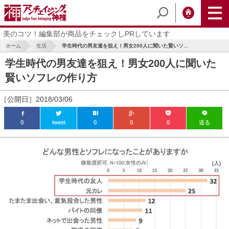
美のコツ！編集部が商品をチェックしPRしています
ホーム
生活
学生時代の男友達を狙え！男女200人に聞いた賢いソ...
学生時代の男友達を狙え！男女200人に聞いた
賢いソフレの作り方
［公開日］2018/03/06
0
tweet
0
0
0
送る
ic_html/antiaging/wp-
ic_html/antiaging/wp-