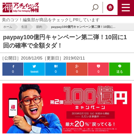
美のコツ！編集部が商品をチェックしPRしています
ホーム
生活
節約
paypay100億円キャンペーン第二弾！10回に...
paypay100億円キャンペーン第二弾！10回に1
回の確率で全額タダ！
［公開日］2018/12/05［更新日］2019/02/11
0
tweet
0
0
0
送る
ic_html/antiaging/wp-
ic_html/antiaging/wp-