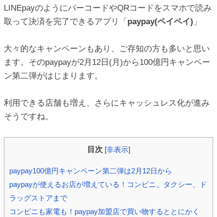
ic_html/antiaging/wp-
LINEpayのようにバーコードやQRコードをスマホで読み
取って決済を完了できるアプリ「
paypay(ペイペイ)
」
ic_html/antiaging/wp-
大々的なキャンペーンもあり、ご存知の方も多いと思い
ます。そのpaypayが2月12日(月)から100億円キャンペー
ン第二弾がはじまります。
ic_html/antiaging/wp-
利用できる店舗も増え、さらにキャッシュレス化が進み
そうですね。
ic_html/antiaging/wp-
目次
[
非表示
]
paypay100億円キャンペーン第二弾は2月12日から
paypayが使えるお店が増えている！コンビニ、タクシー、ド
ic_html/antiaging/wp-
ラッグストアまで
コンビニも家電も！paypay加盟店で買い物するととにかく