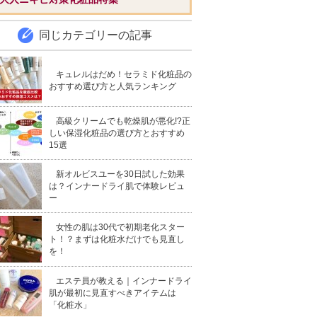
同じカテゴリーの記事
キュレルはだめ！セラミド化粧品の
おすすめ選び方と人気ランキング
高級クリームでも乾燥肌が悪化!?正
しい保湿化粧品の選び方とおすすめ
15選
新オルビスユーを30日試した効果
は？インナードライ肌で体験レビュ
ー
女性の肌は30代で初期老化スター
ト！？まずは化粧水だけでも見直し
を！
エステ員が教える｜インナードライ
肌が最初に見直すべきアイテムは
「化粧水」