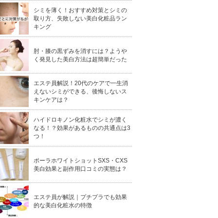
シミを薄く！おすすめ対策とシミの
取り方、失敗しない美白化粧品ラン
キング
肘・膝の黒ずみを消すには？ようや
く発見した美白方法は超簡単だった
エステ員解説！20代のケアで一生消
えないシミができる、後悔しないス
キンケアは？
ハイドロキノン化粧水でシミが濃く
なる！？効果があるものの共通点は3
つ！
ポーラホワイトショットSXS・CXS
美白効果と副作用口コミの実態は？
エステ員が解説｜プチプラでも効果
的な美白化粧水の特徴