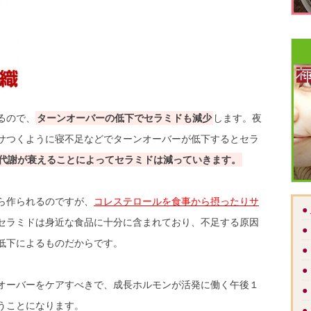
るので、
ターンオーバーの低下でセラミドも減少
します。夜
サつくように寝不足などでターンオーバーが低下するとセラ
代謝が衰えることによってセラミドは減っていきます。
ら作られるのですが、
コレステロールを食事から摂ったりサ
●
セラミドは身近な食品に十分に含まれており、不足する原因
●
低下によるものだからです。
●
●
オーバーをケアすべきで、成長ホルモンが活発に働く午後１
●
うことになります。
●