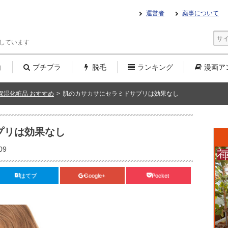
運営者
薬事について
しています
白
プチプラ
脱毛
ランキング
漫画
ア
保湿化粧品 おすすめ
>
肌のカサカサにセラミドサプリは効果なし
プリは効果なし
09
はてブ
Google+
Pocket