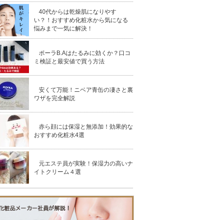
40代からは乾燥肌になりやす
い？！おすすめ化粧水から気になる
悩みまで一気に解決！
ポーラB.Aはたるみに効くか？口コ
ミ検証と最安値で買う方法
安くて万能！ニベア青缶の凄さと裏
ワザを完全解説
赤ら顔には保湿と無添加！効果的な
おすすめ化粧水4選
元エステ員が実験！保湿力の高いナ
イトクリーム４選