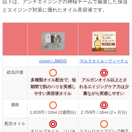
以下は、アンチエイジングの神様チームで厳選した保湿
とエイジング対策に優れたオイル美容液です。
coyori / JIMOS
マルラオイル / ヴィーチェ
総合評価
多種類オイル配合で、短
アルガンオイル以上とさ
期間で肌のハリを実感し
れるエイジングケア力は少
やすい美容液オイル
量ながら実感しやすい
価格
1,833円 / 10ml (2週間分)
2,759円 / 18ml (2ヶ月分)
配合オイル
オリーブオイル、ツバキ
スクレロカリアビレア種子