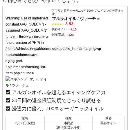
ル初心者でも使いやすいでしょう。
アフリカ原産オーガニック100%のエイジング美容オイ
ル
Warning
: Use of undefined
マルラオイル / ヴァーチェ
3.83
constant AAG_COLUMN -
美容オイル：
4.15
assumed 'AAG_COLUMN'
保湿/乾燥：
3.50
(this will throw an Error in a
future version of PHP) in
/home/whiteboxing/akicomp.com/public_html/antiaging/wp-
content/themes/anti-
aging-god-
sp/elements/ranking-list-
item.php
on line
6
アルガンオイルを超えるエイジングケア力
30日間の返金保証制度でじっくり試せる
浸透力に優れ、100％オーガニックオイル
価格
種類
内容
2,759円(税抜)
本商品
美容オイル
18ml (約2ヶ月分)