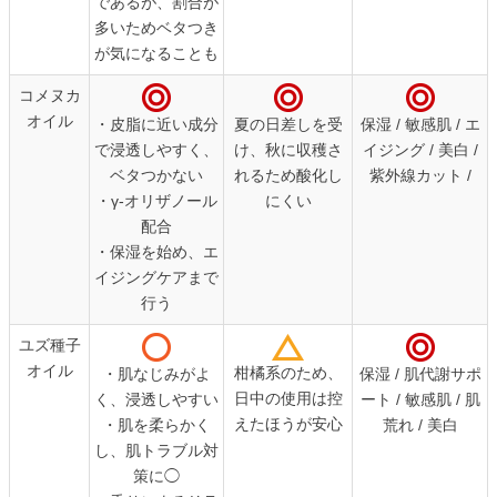
であるが、割合が
多いためベタつき
が気になることも
コメヌカ
オイル
・皮脂に近い成分
夏の日差しを受
保湿 / 敏感肌 / エ
で浸透しやすく、
け、秋に収穫さ
イジング / 美白 /
ベタつかない
れるため酸化し
紫外線カット /
・γ-オリザノール
にくい
配合
・保湿を始め、エ
イジングケアまで
行う
ユズ種子
オイル
柑橘系のため、
・肌なじみがよ
保湿 / 肌代謝サポ
日中の使用は控
く、浸透しやすい
ート / 敏感肌 / 肌
えたほうが安心
・肌を柔らかく
荒れ / 美白
し、肌トラブル対
策に◯