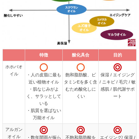
特徴
酸化具合
目的
特徴
酸化具合
目的
ホホバオ
イル
・人の皮脂に最も
飽和脂肪酸、ビ
保湿 / エイジング
近い植物オイル
タミンEを多く含
/ ニキビ / 毛穴 / 敏
・肌なじみがよ
むため酸化しに
感肌 / 肌代謝サポ
く、サラッとして
くい
ート
いる
・肌質を選ばない
万能オイル
アルガン
オイル
・数年間雨が振ら
不飽和脂肪酸を
エイジング/ 保湿 /