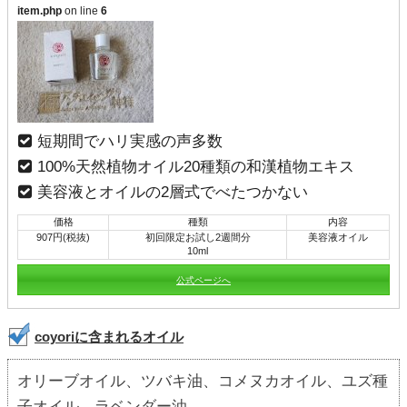
item.php
on line
6
短期間でハリ実感の声多数
100%天然植物オイル20種類の和漢植物エキス
美容液とオイルの2層式でべたつかない
価格
種類
内容
907円(税抜)
初回限定お試し2週間分
美容液オイル
10ml
公式ページへ
coyoriに含まれるオイル
オリーブオイル、ツバキ油、コメヌカオイル、ユズ種
子オイル、ラベンダー油