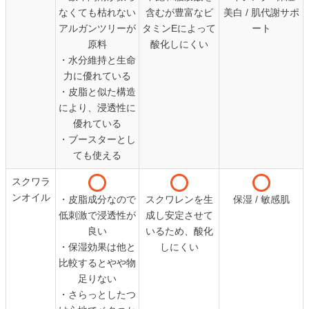
なくても枯れない
含むが豊富なビ
美白 / 肌代謝サポ
アルガンツリーが
タミンEによって
ート
原料
酸化しにくい
・水分維持と生命
力に優れている
・皮脂と似た構造
により、浸透性に
優れている
・ブースターとし
ても使える
スクワラ
ンオイル
・皮脂成分なので
スクワレンを生
保湿 / 敏感肌
低刺激で浸透性が
成し安定させて
良い
いるため、酸化
・保湿効果は他と
しにくい
比較するとやや物
足りない
・さらっとしたつ