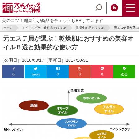
美のコツ！編集部が商品をチェックしPRしています
ホーム
エイジングケア化粧品 おすすめ
保湿化粧品 おすすめ
元エステ員が選ぶ
元エステ員が選ぶ！乾燥肌におすすめの美容オ
イル８選と効果的な使い方
［公開日］2016/03/17［更新日］2017/10/31
0
tweet
0
0
0
送る
ic_html/antiaging/wp-
ic_html/antiaging/wp-