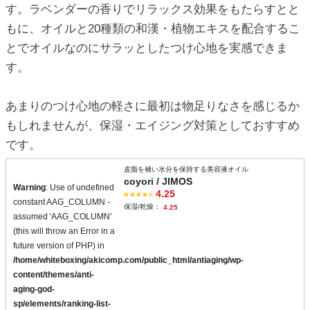
す。ラベンダーの香りでリラックス効果をもたらすとと
もに、オイルと20種類の和漢・植物エキスを配合するこ
とでオイルなのにサラッとしたつけ心地を実感できま
す。
あまりのつけ心地の軽さに最初は物足りなさを感じるか
もしれませんが、保湿・エイジング対策としておすすめ
です。
皮脂を補い水分を保持する美容液オイル
coyori / JIMOS
Warning
: Use of undefined
4.25
constant AAG_COLUMN -
保湿/乾燥：
4.25
assumed 'AAG_COLUMN'
(this will throw an Error in a
future version of PHP) in
/home/whiteboxing/akicomp.com/public_html/antiaging/wp-
content/themes/anti-
aging-god-
sp/elements/ranking-list-