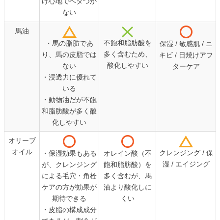
け心地でベタつか
ない
馬油
不飽和脂肪酸を
・馬の脂肪であ
保湿 / 敏感肌 / ニ
多く含むため、
り、馬の皮脂では
キビ / 日焼けアフ
酸化しやすい
ない
ターケア
・浸透力に優れて
いる
・動物油だが不飽
和脂肪酸が多く酸
化しやすい
オリーブ
オイル
クレンジング / 保
・保湿効果もある
オレイン酸（不
湿 / エイジング
が、クレンジング
飽和脂肪酸）を
による毛穴・角栓
多く含むが、馬
ケアの方が効果が
油より酸化しに
期待できる
くい
・皮脂の構成成分