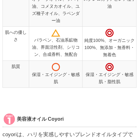
油、コメヌカオイル、ユ
油
ズ種子オイル、ラベンダ
ー油
肌への優し
さ
パラベン、石油系鉱物
純度100%、オーガニック
油、界面活性剤、シリコ
100%、無添加・無香料・
ン、合成香料、無配合
無着色
肌質
保湿・エイジング・敏感
保湿・エイジング・敏感
肌
肌・脂性肌
美容液オイル Coyori
coyoriは、ハリを実感しやすいブレンドオイルタイプで