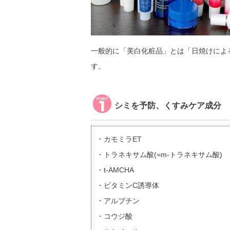
一般的に「美白化粧品」とは「日焼けによ
す。
シミを予防、くすみケア成分
・カモミラET
・トラネキサム酸(=m-トラネキサム酸)
・t-AMCHA
・ビタミンC誘導体
・アルブチン
・コウジ酸