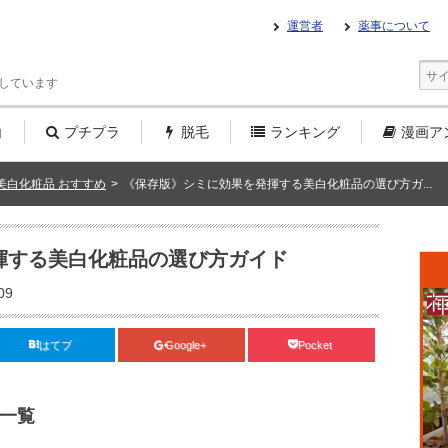
運営者
薬事について
しています
白
プチプラ
脱毛
ランキング
漫画
ア
美白化粧品 おすすめ
>
《保存版》シミに効果を発揮する美白化粧品の選び方ガ...
揮する美白化粧品の選び方ガイド
09
はてブ
Google+
Pocket
一覧