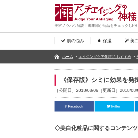
美容ノウハウ解説！編集部が商品をチェックしPR
肌の悩み
保湿
美
ホーム
>
エイジングケア化粧品 おすすめ
>
《保存版》シミに効果を発
［公開日］2018/08/06［更新日］2018/08/
Facebook
Twitter
◇美白化粧品に関するコンテンツ