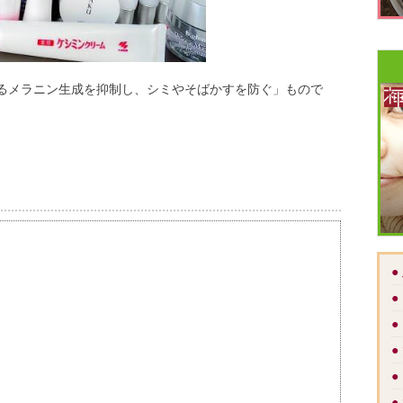
るメラニン生成を抑制し、シミやそばかすを防ぐ」もので
●
●
●
●
●
●