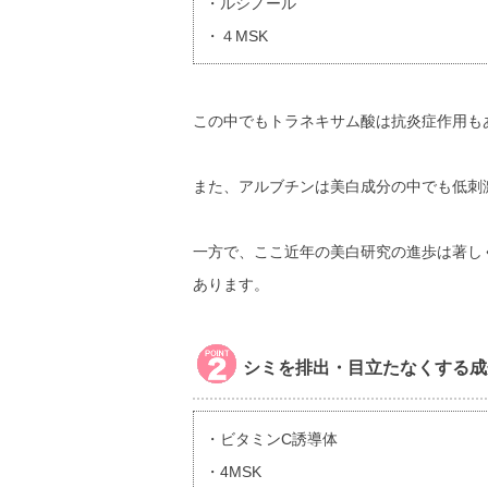
・ルシノール
・４MSK
この中でもトラネキサム酸は抗炎症作用も
また、アルブチンは美白成分の中でも低刺
一方で、ここ近年の美白研究の進歩は著し
あります。
シミを排出・目立たなくする成
・ビタミンC誘導体
・4MSK