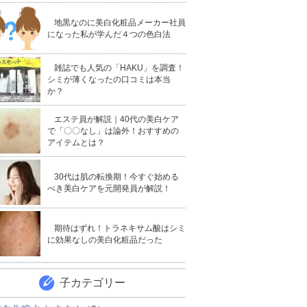
地黒なのに美白化粧品メーカー社員
になった私が学んだ４つの色白法
雑誌でも人気の「HAKU」を調査！
シミが薄くなったの口コミは本当
か？
エステ員が解説｜40代の美白ケア
で「〇〇なし」は論外！おすすめの
アイテムとは？
30代は肌の転換期！今すぐ始める
べき美白ケアを元開発員が解説！
期待はずれ！トラネキサム酸はシミ
に効果なしの美白化粧品だった
子カテゴリー