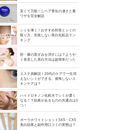
安くて万能！ニベア青缶の凄さと裏
ワザを完全解説
シミを薄く！おすすめ対策とシミの
取り方、失敗しない美白化粧品ラン
キング
肘・膝の黒ずみを消すには？ようや
く発見した美白方法は超簡単だった
エステ員解説！20代のケアで一生消
えないシミができる、後悔しないス
キンケアは？
ハイドロキノン化粧水でシミが濃く
なる！？効果があるものの共通点は3
つ！
ポーラホワイトショットSXS・CXS
美白効果と副作用口コミの実態は？