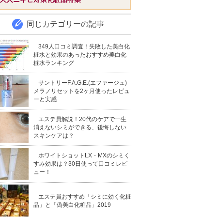
同じカテゴリーの記事
349人口コミ調査！失敗した美白化
粧水と効果のあったおすすめ美白化
粧水ランキング
サントリーF.A.G.E.(エファージュ)
メラノリセットを2ヶ月使ったレビュ
ーと実感
エステ員解説！20代のケアで一生
消えないシミができる、後悔しない
スキンケアは？
ホワイトショットLX・MXのシミく
すみ効果は？30日使って口コミレビ
ュー！
エステ員おすすめ「シミに効く化粧
品」と「偽美白化粧品」2019