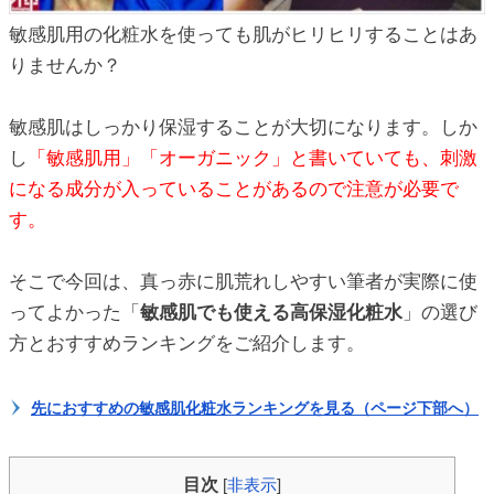
ic_html/antiaging/wp-
敏感肌用の化粧水を使っても肌がヒリヒリすることはあ
りませんか？
ic_html/antiaging/wp-
敏感肌はしっかり保湿することが大切になります。しか
し
「敏感肌用」「オーガニック」と書いていても、刺激
になる成分が入っていることがあるので注意が必要で
ic_html/antiaging/wp-
す。
そこで今回は、真っ赤に肌荒れしやすい筆者が実際に使
ってよかった「
敏感肌でも使える高保湿化粧水
」の選び
ic_html/antiaging/wp-
方とおすすめランキングをご紹介します。
先におすすめの敏感肌化粧水ランキングを見る（ページ下部へ）
ic_html/antiaging/wp-
目次
[
非表示
]