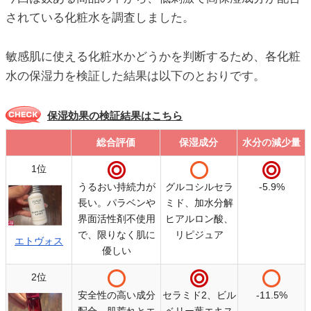
されている化粧水を調査しました。
敏感肌に使える化粧水かどうかを判断するため、各化粧
水の保湿力を検証した結果は以下のとおりです。
保湿効果の検証結果はこちら
総合評価
保湿成分
水分の減少量
総合評価
保湿成分
水分の減少量
1位
うるおい持続力が
グルコシルセラ
-5.9%
長い。パラベンや
ミド、加水分解
界面活性剤不使用
ヒアルロン酸、
で、限りなく肌に
リピジュア
エトヴォス
優しい
2位
安全性の高い成分
セラミド2、ビル
-11.5%