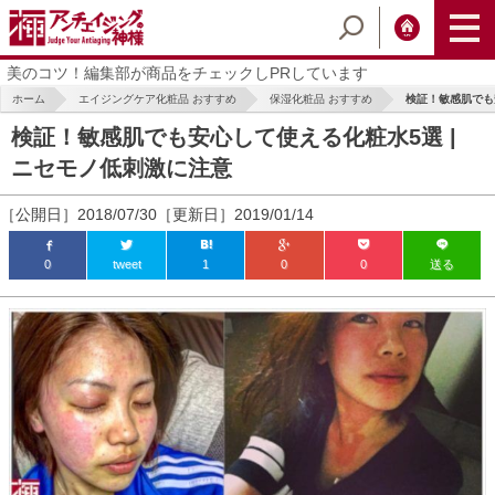
美のコツ！編集部が商品をチェックしPRしています
ホーム
エイジングケア化粧品 おすすめ
保湿化粧品 おすすめ
検証！敏感肌でも安
検証！敏感肌でも安心して使える化粧水5選 |
ニセモノ低刺激に注意
［公開日］2018/07/30［更新日］2019/01/14
0
tweet
1
0
0
送る
ic_html/antiaging/wp-
ic_html/antiaging/wp-