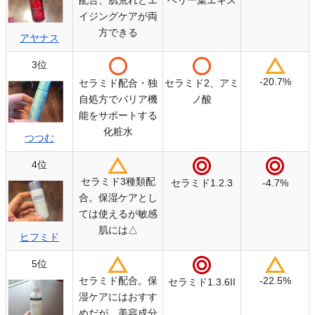
配合、肌荒れとエ
ベリー葉エキス
イジングケアが両
方できる
アヤナス
3位
-20.7%
セラミド配合・独
セラミド2、アミ
自処方でバリア機
ノ酸
能をサポートする
化粧水
つつむ
4位
セラミド3種類配
セラミド1.2.3
-4.7%
合。保湿ケアとし
ては使えるが敏感
肌には△
ヒフミド
5位
セラミド配合。保
-22.5%
セラミド1.3.6II
湿ケアにはおすす
めだが、美容成分