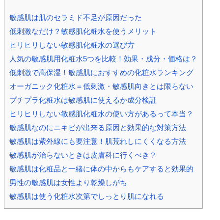
ic_html/antiaging/wp-
敏感肌は肌のセラミド不足が原因だった
低刺激なだけ？敏感肌化粧水を使うメリット
ヒリヒリしない敏感肌化粧水の選び方
人気の敏感肌用化粧水5つを比較！効果・成分・価格は？
低刺激で高保湿！敏感肌におすすめの化粧水ランキング
オーガニック化粧水＝低刺激・敏感肌向きとは限らない
プチプラ化粧水は敏感肌に使えるか成分検証
ヒリヒリしない敏感肌化粧水の使い方があるって本当？
敏感肌なのにニキビが出来る原因と効果的な対策方法
敏感肌は紫外線にも要注意！肌荒れしにくくなる方法
敏感肌が治らないときは皮膚科に行くべき？
敏感肌は化粧品と一緒に体の中からもケアすると効果的
男性の敏感肌は女性より乾燥しがち
敏感肌は使う化粧水次第でしっとり肌になれる