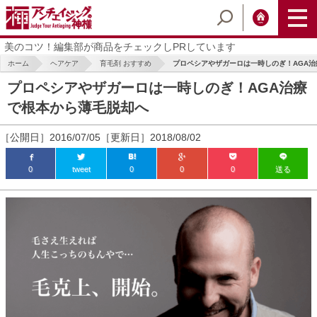
美のコツ！編集部が商品をチェックしPRしています
ホーム
ヘアケア
育毛剤 おすすめ
プロペシアやザガーロは一時しのぎ！AGA治療
プロペシアやザガーロは一時しのぎ！AGA治療
で根本から薄毛脱却へ
［公開日］2016/07/05［更新日］2018/08/02
0
tweet
0
0
0
送る
ic_html/antiaging/wp-
ic_html/antiaging/wp-