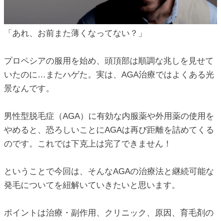
ic_html/antiaging/wp-
「あれ、お前また薄くなってない？」
ic_html/antiaging/wp-
プロペシアの服用を始め、頭頂部は順調な兆しを見せて
いたのに…またハゲた。実は、AGA治療ではよくある光
景なんです。
ic_html/antiaging/wp-
男性型脱毛症（AGA）に有効な内服薬や外用薬の使用を
やめると、恐ろしいことにAGAは再び距離を詰めてくる
のです。これでは下克上は完了できません！
ic_html/antiaging/wp-
ということで今回は、そんなAGAの治療法と継続可能な
発毛についてを紐解いていきたいと思います。
ic_html/antiaging/wp-
ポイントは治療・副作用、クリニック、原因、育毛剤の