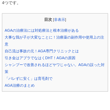
4つです。
ic_html/antiaging/wp-
目次
[
非表示
]
AGAの治療法には対処療法と根本治療がある
大事な我が子が大変なことに！治療薬の副作用や使用上の注
意
自己流は事故の元！AGA専門クリニックとは
引き金はアブラでなはくDHT！AGAの原因
シャンプーで改善されるほどヤワじゃない。AGAの誤った対
策
「バレずに安く」は育毛剤で
AGA治療のまとめ