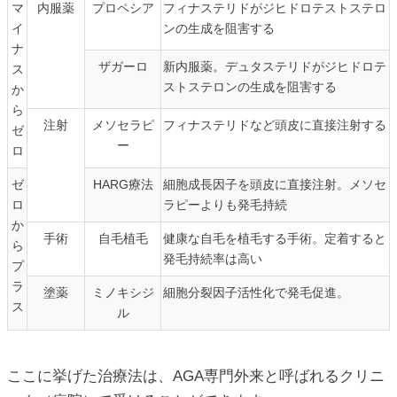
マ
内服薬
プロペシア
フィナステリドがジヒドロテストステロ
イ
ンの生成を阻害する
ナ
ザガーロ
新内服薬。デュタステリドがジヒドロテ
ス
ストステロンの生成を阻害する
か
ら
注射
メソセラピ
フィナステリドなど頭皮に直接注射する
ゼ
ー
ロ
ゼ
HARG療法
細胞成長因子を頭皮に直接注射。メソセ
ロ
ラピーよりも発毛持続
か
手術
自毛植毛
健康な自毛を植毛する手術。定着すると
ら
発毛持続率は高い
プ
ラ
塗薬
ミノキシジ
細胞分裂因子活性化で発毛促進。
ス
ル
ここに挙げた治療法は、AGA専門外来と呼ばれるクリニ