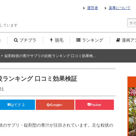
運営者
薬事について
しています
白
プチプラ
脱毛
ランキング
漫画
ア
>
錠剤粒状の青汁サプリの比較ランキング 口コミ効果検...
較ランキング 口コミ効果検証
21
はてブ 2
Google+
Pocket
状のサプリ・錠剤型の青汁が注目されています。主な粒状の