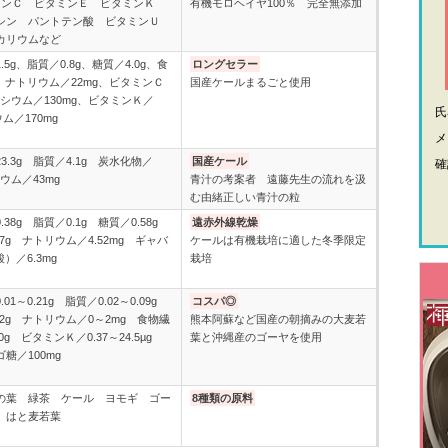
ミンＣ ビタミンＥ ビタミンＫ
有機モロヘイヤ100％ 完全無添加
シン パントテン酸 ビタミンＵ
カリウムなど
5g、脂質／0.8g、糖質／4.0g、食
ロングセラー
g、ナトリウム／22mg、ビタミンＣ
国産ケールまるごと使用
ルシウム／130mg、ビタミンＫ／
ウム／170mg
メ
3.3g 脂質／4.1g 炭水化物／
国産ケール
確
リウム／43mg
青汁の考案者 遠藤先生の流れを汲
む由緒正しい青汁の粒
38g 脂質／0.1g 糖質／0.58g
遠赤外線乾燥
7g ナトリウム／4.52mg ギャバ
ケールは有機栽培に適した冬季限定
）／6.3mg
栽培
01～0.21g 脂質／0.02～0.09g
コスパ◎
02g ナトリウム／0～2mg 食物繊
熊本阿蘇など国産の朝摘みの大麦若
50g ビタミンＫ／0.37～24.5µg
葉と沖縄産のゴーヤを使用
糖／100mg
の葉 緑茶 ケール ヨモギ ゴー
8種類の原料
 はと麦若葉