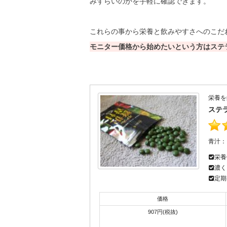
みずらいのかを手軽に確認できます。
これらの事から栄養と飲みやすさへのこだ
モニター価格から始めたいという方はステ
栄養を
ステラ
青汁
栄養
濃く
定期
価格
907円(税抜)