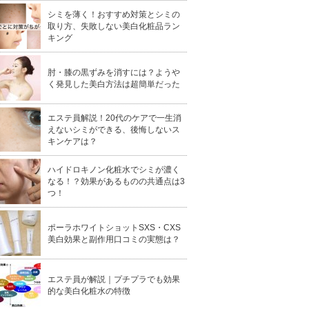
シミを薄く！おすすめ対策とシミの
取り方、失敗しない美白化粧品ラン
キング
肘・膝の黒ずみを消すには？ようや
く発見した美白方法は超簡単だった
エステ員解説！20代のケアで一生消
えないシミができる、後悔しないス
キンケアは？
ハイドロキノン化粧水でシミが濃く
なる！？効果があるものの共通点は3
つ！
ポーラホワイトショットSXS・CXS
美白効果と副作用口コミの実態は？
エステ員が解説｜プチプラでも効果
的な美白化粧水の特徴