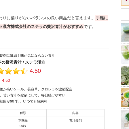
わりに偏りがないバランスの良い商品だと言えます。
手軽に
ラ漢方株式会社のステラの贅沢青汁がおすすめ
です。
錠剤に凝縮！味が気にならない青汁
の贅沢青汁 / ステラ漢方
4.50
4.50
：
価が高いケール、長命草、クロレラを濃縮配合
、苦い青汁を錠剤にして、毎日続けやすい
初回が907円、いつでも解約可
種類
内容
本商品
青汁錠剤
90粒