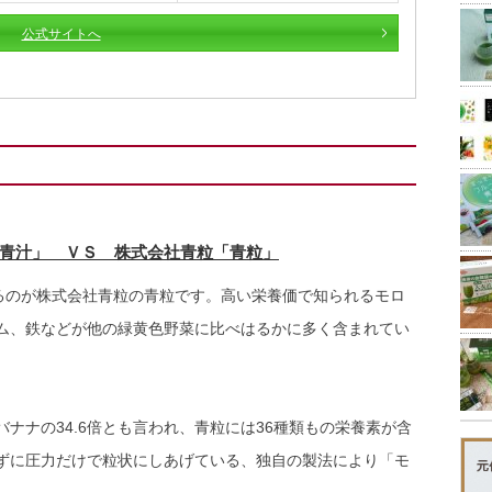
公式サイトへ
青汁」 ＶＳ 株式会社青粒「青粒」
いるのが株式会社青粒の青粒です。高い栄養価で知られるモロ
ム、鉄などが他の緑黄色野菜に比べはるかに多く含まれてい
ナナの34.6倍とも言われ、青粒には36種類もの栄養素が含
ずに圧力だけで粒状にしあげている、独自の製法により「モ