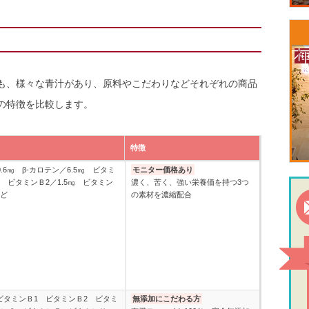
も、様々な青汁があり、原料やこだわりなどそれぞれの商品
の特徴を比較します。
特徴
特徴
.6㎎ β-カロテン／6.5㎎ ビタミ
モニター価格あり
6㎎ ビタミンＢ2／1.5㎎ ビタミン
濃く、苦く、強い栄養価を持つ3つ
など
の素材を濃縮配合
ビタミンＢ1 ビタミンＢ2 ビタミ
無添加にこだわる方