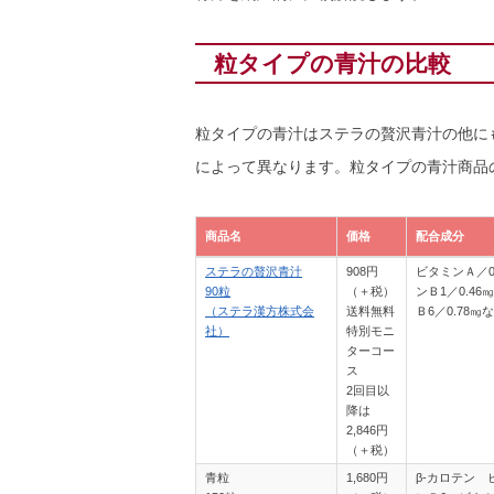
粒タイプの青汁の比較
粒タイプの青汁はステラの贅沢青汁の他に
によって異なります。粒タイプの青汁商品
商品名
価格
配合成分
商品名
価格
配合成分
ステラの贅沢青汁
908円
ビタミンＡ／0
90粒
（＋税）
ンＢ1／0.4
（ステラ漢方株式会
送料無料
Ｂ6／0.78㎎
社）
特別モニ
ターコー
ス
2回目以
降は
2,846円
（＋税）
青粒
1,680円
β-カロテン 