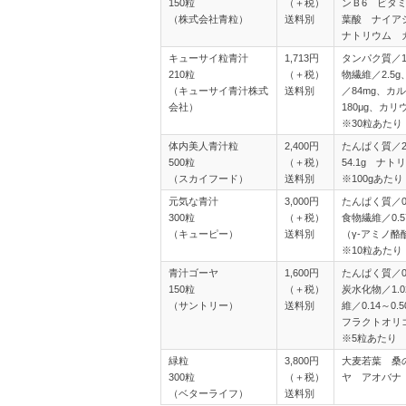
150粒
（＋税）
ンＢ6 ビタ
（株式会社青粒）
送料別
葉酸 ナイア
ナトリウム 
キューサイ粒青汁
1,713円
タンパク質／1.
210粒
（＋税）
物繊維／2.5
（キューサイ青汁株式
送料別
／84mg、カ
会社）
180μg、カリ
※30粒あたり
体内美人青汁粒
2,400円
たんぱく質／2
500粒
（＋税）
54.1g ナト
（スカイフード）
送料別
※100gあたり
元気な青汁
3,000円
たんぱく質／0.
300粒
（＋税）
食物繊維／0.5
（キューピー）
送料別
（γ-アミノ酪酸
※10粒あたり
青汁ゴーヤ
1,600円
たんぱく質／0.
150粒
（＋税）
炭水化物／1.
（サントリー）
送料別
維／0.14～0.
フラクトオリゴ
※5粒あたり
緑粒
3,800円
大麦若葉 桑
300粒
（＋税）
ヤ アオバナ
（ベターライフ）
送料別