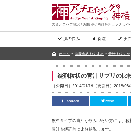
美容ノウハウ解説！編集部が商品をチェックしPR
肌の悩み
保湿
美
ホーム
>
健康食品 おすすめ
>
青汁 おすすめ
錠剤粒状の青汁サプリの比
［公開日］2014/01/19［更新日］2018/06/
Facebook
Twitter
飲料タイプの青汁が飲みづらい方には、粒
青汁を網羅的に比較解説します。