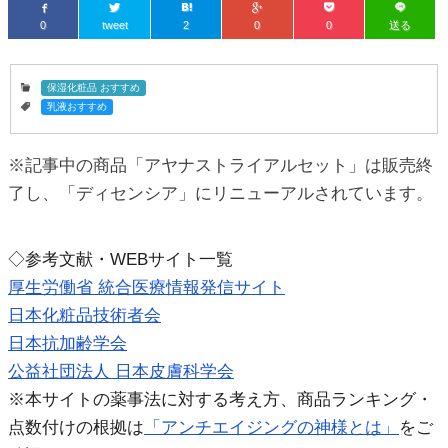
0
tweet
2
0
0
送る
保湿化粧品 おすすめ
乳液おすすめ
※記事中の商品「アヤナストライアルセット」は販売終
了し、「ディセンシア」にリニューアルされています。
◇参考文献・WEBサイト一覧
厚生労働省 統合医療情報発信サイト
日本化粧品技術者会
日本抗加齢学会
公益社団法人 日本皮膚科学会
※本サイトの薬事法に対する考え方、商品ランキング・
点数付けの根拠は
「アンチエイジングの神様とは」
をご