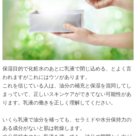
ic_html/antiaging/wp-
ic_html/antiaging/wp-
ic_html/antiaging/wp-
保湿目的で化粧水のあとに乳液で閉じ込める、とよく言
われますがこれにはウソがあります。
これを信じている人は、油分の補充と保湿を混同してし
ic_html/antiaging/wp-
まっていて、正しいスキンケアができてない可能性があ
ります。乳液の働きを正しく理解してください。
ic_html/antiaging/wp-
いくら乳液で油分を補っても、セラミドや水分保持力の
ある成分がないと肌は乾燥します。