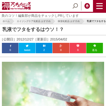
美のコツ！編集部が商品をチェックしPRしています
ホーム
エイジングケア化粧品 おすすめ
保湿化粧品 おすすめ
乳液でフタをする
乳液でフタをするはウソ！？
［公開日］2012/12/27［更新日］2015/04/02
0
tweet
2
0
0
送る
ic_html/antiaging/wp-
ic_html/antiaging/wp-