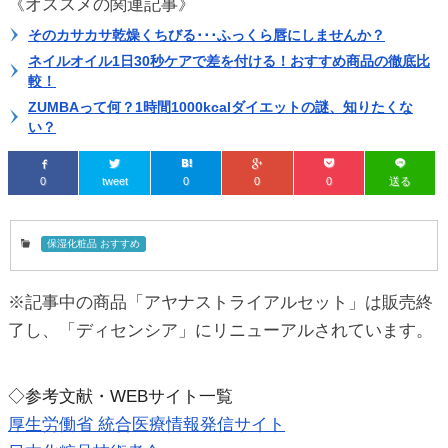
《オススメの関連記事》
そのカサカサ乾燥くちびる･･･ふっくら唇にしませんか？
ネイルオイル1日30秒ケアで差を付ける！おすすめ商品の徹底比
較！
ZUMBAって何？1時間1000kcalダイエットの謎、知りたくな
い？
0
tweet
0
0
0
送る
保湿化粧品 おすすめ
※記事中の商品「アヤナストライアルセット」は販売終
了し、「ディセンシア」にリニューアルされています。
◇参考文献・WEBサイト一覧
厚生労働省 統合医療情報発信サイト