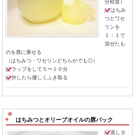
分程度）
はちみ
つとワセ
リンを
１：１で
混ぜたも
のを唇に乗せる
（はちみつ・ワセリンどちらかでも◎）
ラップをして５〜１０分
外したら優しくふき取る
はちみつとオリーブオイルの唇パック
蒸しタ