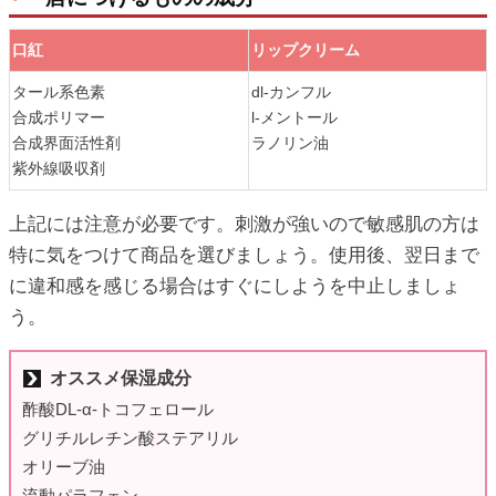
口紅
リップクリーム
口紅
リップクリーム
タール系色素
dl-カンフル
合成ポリマー
l-メントール
合成界面活性剤
ラノリン油
紫外線吸収剤
上記には注意が必要です。刺激が強いので敏感肌の方は
特に気をつけて商品を選びましょう。使用後、翌日まで
に違和感を感じる場合はすぐにしようを中止しましょ
う。
オススメ保湿成分
酢酸DL-α-トコフェロール
グリチルレチン酸ステアリル
オリーブ油