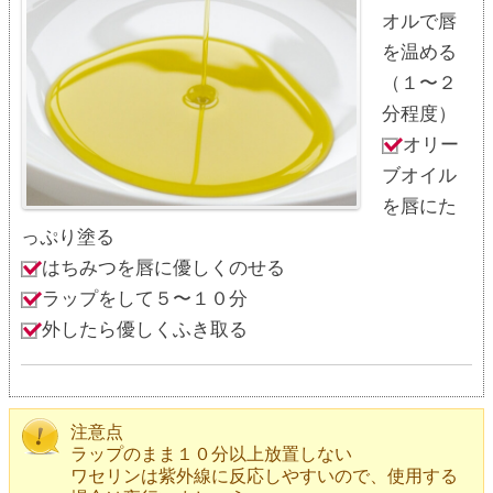
オルで唇
を温める
（１〜２
分程度）
オリー
ブオイル
を唇にた
っぷり塗る
はちみつを唇に優しくのせる
ラップをして５〜１０分
外したら優しくふき取る
注意点
ラップのまま１０分以上放置しない
ワセリンは紫外線に反応しやすいので、使用する