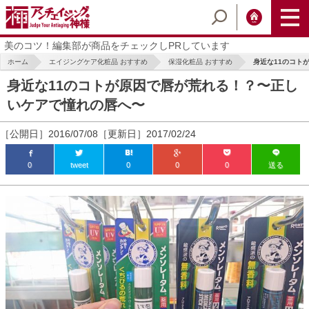
美のコツ！編集部が商品をチェックしPRしています
ホーム
エイジングケア化粧品 おすすめ
保湿化粧品 おすすめ
身近な11のコトが
身近な11のコトが原因で唇が荒れる！？〜正し
いケアで憧れの唇へ〜
［公開日］2016/07/08［更新日］2017/02/24
0
tweet
0
0
0
送る
ic_html/antiaging/wp-
ic_html/antiaging/wp-