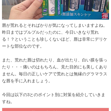
ic_html/antiaging/wp-
ic_html/antiaging/wp-
唇が荒れるとそればかりが気になってしまいますよね。
昨日まではプルプルだったのに、今日いきなり荒れ
る！？ということも珍しくないほど、唇は非常にデリケ
ートな部位なのです。
ic_html/antiaging/wp-
また、荒れた唇は切れたり、血が出たり、白い膜を張っ
たり・・・痛いのはもちろん、見た目的にも美しくあり
ic_html/antiaging/wp-
ません。毎日の正しいケアで荒れとは無縁のグラマラス
な唇を手に入れましょう。
今回は以下の3とのポイント別に対策を紹介していきま
ic_html/antiaging/wp-
すね。