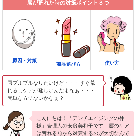
唇が荒れた時の対策ポイント３つ
ic_html/antiaging/wp-
原因・対策
使い方
商品選び方
唇プルプルなりたいけど・・・すぐ荒
れるしケアが難しいんだよなぁ・・・
簡単な方法ないかなぁ？
こんにちは！「アンチエイジングの神
様」管理人の安藤美和子です。唇のケア
は荒れる前から対策するのが大切なんで