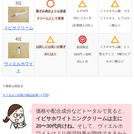
3位
4,470円
トラネキサム酸、カモ
黒ずみ美白よりも保湿
/約1~1.5ヶ月
ミラエキス、ヒアルロ
クリームとして有用
(定期購入2回~)
ン酸など
イビサクリーム
4位
お試しには良いが黒ず
トラネキサム酸、ヒト
初回限定
みには△
型セラミド・3種のヒア
980円＋送料
ルロン酸など
約1ヶ月
ヴィエルホワイ
ト
※価格は税抜き
※うるおい比較の検証結果へ(下部)
価格や配合成分などトータルで見ると、
イビサホワイトニングクリームは主に
20〜30代向けね。
そして、ヴィエルホ
ワイトはより保湿効果が期待できるから