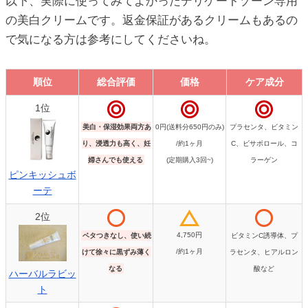
以下、実際に使ってみてよかったデリケートゾーン専用
の美白クリームです。返金保証があるクリームもあるの
で気になる方は参考にしてくださいね。
順位
総合評価
価格
ケア成分
順位
総合評価
価格
ケア成分
1位
美白・保湿効果両方あ
0円(送料分650円のみ)
プラセンタ、ビタミン
り、浸透力も高く、妊
/約1ヶ月
C、ビサボロール、コ
婦さんでも使える
(定期購入3回~)
ラーゲン
ピンキッシュボ
ーテ
2位
4,750円
ベタつきなし、使い続
ビタミンC誘導体、プ
/約1ヶ月
けて徐々に黒ずみ薄く
ラセンタ、ヒアルロン
なる
酸など
ハーバルラビッ
ト