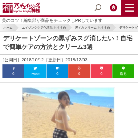
美のコツ！編集部が商品をチェックしPRしています
ホーム
エイジングケア化粧品 おすすめ
黒ずみクリーム おすすめ
デリケートゾ
デリケートゾーンの黒ずみスグ消したい！自宅
で簡単ケアの方法とクリーム3選
［公開日］2018/10/12［更新日］2018/12/03
0
tweet
0
0
0
送る
ic_html/antiaging/wp-
ic_html/antiaging/wp-