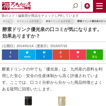
美のコツ！編集部が商品をチェックしPRしています
ホーム
ダイエット おすすめ
酵素ドリンク おすすめ
酵素ドリンク優光泉の口コミ
酵素ドリンク優光泉の口コミが気になります。
効果ありますか？
［公開日］2014/01/14［更新日］2015/07/16
0
tweet
0
0
0
送る
ic_html/antiaging/wp-
酵素ドリンクの中でも「優光泉」は、九州産の原料を利
用した安心・安全の生産体制から高く評価されていま
す。ここでは、口コミ分析から分かった商品特徴とよく
ic_html/antiaging/wp-
ある疑問に回答いたします。