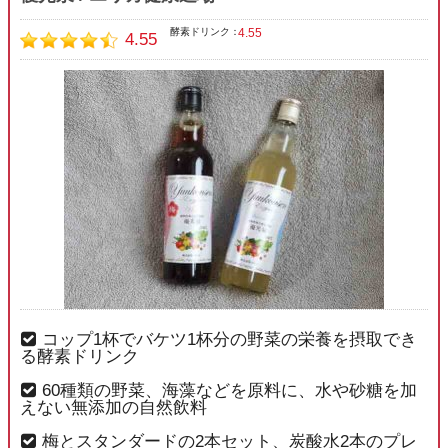
4.55
酵素ドリンク：
4.55
コップ1杯でバケツ1杯分の野菜の栄養を摂取でき
る酵素ドリンク
60種類の野菜、海藻などを原料に、水や砂糖を加
えない無添加の自然飲料
梅とスタンダードの2本セット、炭酸水2本のプレ