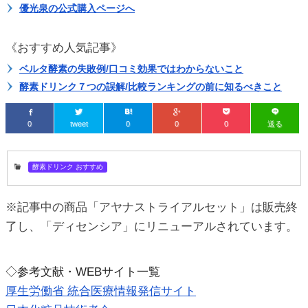
優光泉の公式購入ページへ
《おすすめ人気記事》
ベルタ酵素の失敗例/口コミ効果ではわからないこと
酵素ドリンク７つの誤解/比較ランキングの前に知るべきこと
0
tweet
0
0
0
送る
酵素ドリンク おすすめ
※記事中の商品「アヤナストライアルセット」は販売終
了し、「ディセンシア」にリニューアルされています。
◇参考文献・WEBサイト一覧
厚生労働省 統合医療情報発信サイト