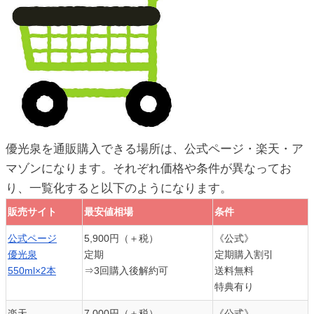
ic_html/antiaging/wp-
優光泉を通販購入できる場所は、公式ページ・楽天・ア
マゾンになります。それぞれ価格や条件が異なってお
り、一覧化すると以下のようになります。
販売サイト
最安値相場
条件
販売サイト
最安値相場
条件
公式ページ
5,900円（＋税）
《公式》
優光泉
定期
定期購入割引
550ml×2本
⇒3回購入後解約可
送料無料
特典有り
楽天
7,000円（＋税）
《公式》