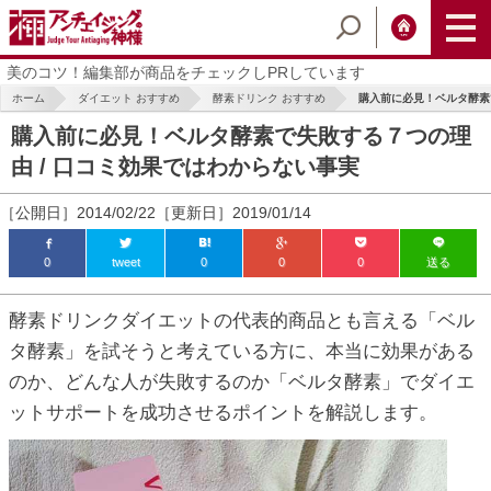
美のコツ！編集部が商品をチェックしPRしています
ホーム
ダイエット おすすめ
酵素ドリンク おすすめ
購入前に必見！ベルタ酵素で失
購入前に必見！ベルタ酵素で失敗する７つの理
由 / 口コミ効果ではわからない事実
［公開日］2014/02/22［更新日］2019/01/14
0
tweet
0
0
0
送る
ic_html/antiaging/wp-
酵素ドリンクダイエットの代表的商品とも言える「ベル
タ酵素」を試そうと考えている方に、本当に効果がある
のか、どんな人が失敗するのか「ベルタ酵素」でダイエ
ic_html/antiaging/wp-
ットサポートを成功させるポイントを解説します。