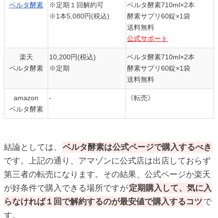
ベルタ酵素
※定期１回解約可
ベルタ酵素710ml×2本
※1本5,080円(税込)
酵素サプリ60錠×1袋
送料無料
公式サポート
楽天
10,200円(税込)
ベルタ酵素710ml×2本
ベルタ酵素
※定期
酵素サプリ60錠×1袋
送料無料
amazon
-
《転売》
ベルタ酵素
結論としては、
ベルタ酵素は公式ページで購入するべき
です。上記の通り、アマゾンに公式店は出店しておらず
第三者の転売になります。その結果、公式ページか楽天
が好条件で購入できる場所ですが
定期購入して、気に入
らなければ１回で解約するのが最安値で購入するコツ
で
す。