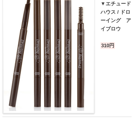
▼エチュード
ハウス / ドロ
ーイング ア
イブロウ
310円