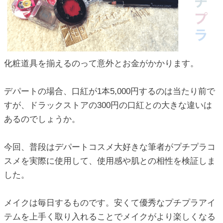
ic_html/antiaging/wp-
ic_html/antiaging/wp-
化粧道具を揃えるのって意外とお金がかかります。
デパートの場合、口紅が1本5,000円するのは当たり前で
ic_html/antiaging/wp-
すが、ドラックストアの300円の口紅との大きな違いは
あるのでしょうか。
ic_html/antiaging/wp-
今回、普段はデパートコスメ大好きな筆者がプチプラコ
スメを実際に使用して、使用感や肌との相性を検証しま
した。
ic_html/antiaging/wp-
メイクは毎日するものです。安くて優秀なプチプラアイ
テムを上手く取り入れることでメイクがより楽しくなる