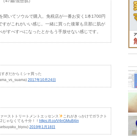
！
（47歳/混合肌）
噂を聞いてソウルで購入。免税店が一番お安く1本1700円
ですがこれがいい感じ。一緒に買った後輩も旦那に肌が
ぺがすべすべになったとかもう手放せない感じです。
2臭すぎだからミシャ買った
ama_vs_suama)
2017年10月24日
ァーストトリートメントエッセンス
これがきっかけでガラクト
SK2じゃなくても十分！！
https://t.co/V4nGMuB4in
tsuyaku_biyou)
2019年1月18日