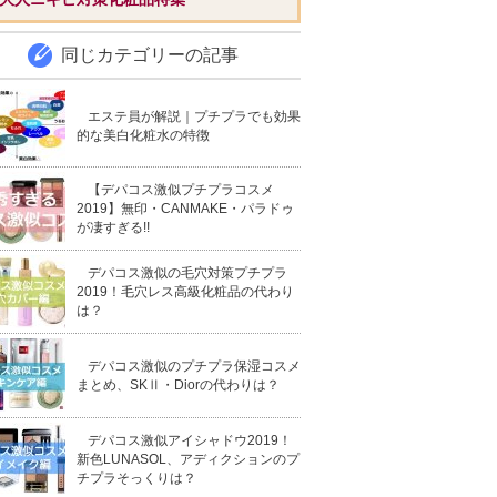
同じカテゴリーの記事
エステ員が解説｜プチプラでも効果
的な美白化粧水の特徴
【デパコス激似プチプラコスメ
2019】無印・CANMAKE・パラドゥ
が凄すぎる!!
デパコス激似の毛穴対策プチプラ
2019！毛穴レス高級化粧品の代わり
は？
デパコス激似のプチプラ保湿コスメ
まとめ、SKⅡ・Diorの代わりは？
デパコス激似アイシャドウ2019！
新色LUNASOL、アディクションのプ
チプラそっくりは？