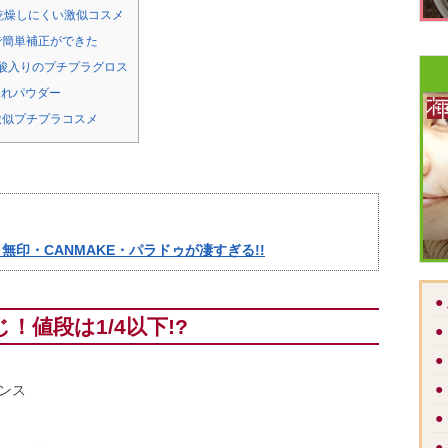
乾燥しにくい激似コスメ
で簡単補正ができた
ン酸入りのプチプラグロス
売れパウダー
激似プチプラコスメ
無印・CANMAKE・パラドゥが凄すぎる!!
●
！値段は1/4以下!?
●
●
●
センス
●
●