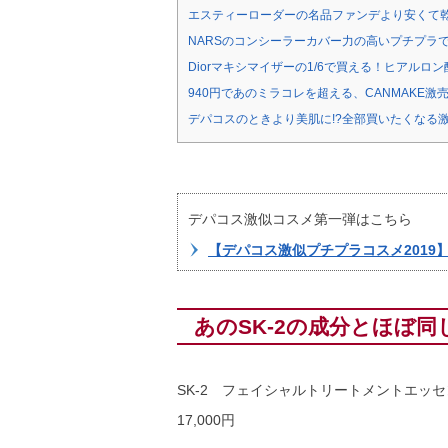
エスティーローダーの名品ファンデより安くて
NARSのコンシーラーカバー力の高いプチプラ
Diorマキシマイザーの1/6で買える！ヒアルロ
940円であのミラコレを超える、CANMAKE激
デパコスのときより美肌に!?全部買いたくなる
デパコス激似コスメ第一弾はこちら
【デパコス激似プチプラコスメ2019】
あのSK-2の成分とほぼ同じ
SK-2 フェイシャルトリートメントエッ
17,000円