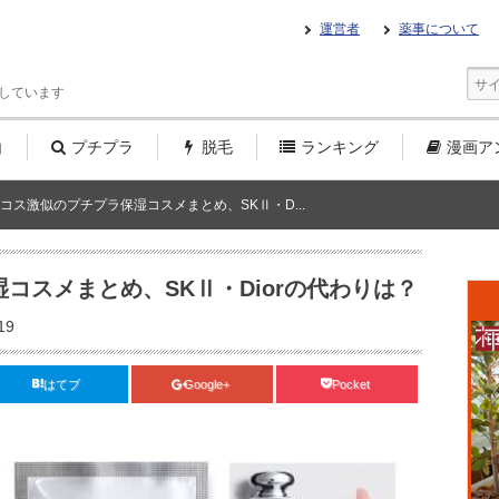
運営者
薬事について
しています
白
プチプラ
脱毛
ランキング
漫画
ア
コス激似のプチプラ保湿コスメまとめ、SKⅡ・D...
コスメまとめ、SKⅡ・Diorの代わりは？
19
はてブ
Google+
Pocket