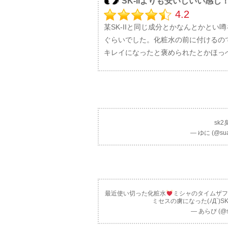
SK-IIよりも安いしいい感じ
4.2
某SK-IIと同じ成分とかなんとかとい
ぐらいでした。化粧水の前に付けるの
キレイになったと褒められたとかほっ
sk
— ゆに (@su
最近使い切った化粧水
ミシャのタイムザフ
ミセスの虜になった(ﾉД`)
— あらび (@se