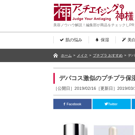
美容ノウハウ解説！編集部が商品をチェックしPR
肌の悩み
保湿
美
ホーム
>
メイク
>
プチプラ おすすめ
>
デパ
デパコス激似のプチプラ保湿
［公開日］2019/02/16［更新日］2019/03/
Facebook
Twitter