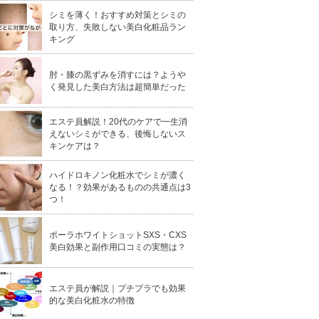
シミを薄く！おすすめ対策とシミの
取り方、失敗しない美白化粧品ラン
キング
肘・膝の黒ずみを消すには？ようや
く発見した美白方法は超簡単だった
エステ員解説！20代のケアで一生消
えないシミができる、後悔しないス
キンケアは？
ハイドロキノン化粧水でシミが濃く
なる！？効果があるものの共通点は3
つ！
ポーラホワイトショットSXS・CXS
美白効果と副作用口コミの実態は？
エステ員が解説｜プチプラでも効果
的な美白化粧水の特徴