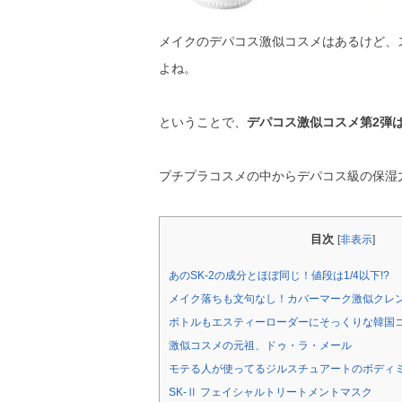
メイクのデパコス激似コスメはあるけど、
よね。
ということで、
デパコス激似コスメ第2弾
プチプラコスメの中からデパコス級の保湿
目次
[
非表示
]
あのSK-2の成分とほぼ同じ！値段は1/4以下!?
メイク落ちも文句なし！カバーマーク激似クレ
ボトルもエスティーローダーにそっくりな韓国
激似コスメの元祖、ドゥ・ラ・メール
モテる人が使ってるジルスチュアートのボディミ
SK-Ⅱ フェイシャルトリートメントマスク