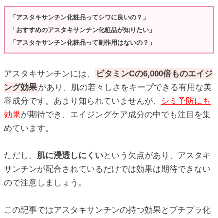
ic_html/antiaging/wp-
「アスタキサンチン化粧品ってシワに良いの？」
「おすすめのアスタキサンチン化粧品が知りたい」
「アスタキサンチン化粧品って副作用はないの？」
ic_html/antiaging/wp-
アスタキサンチンには、
ビタミンCの6,000倍ものエイジ
ング効果
があり、肌の若々しさをキープできる有用な美
ic_html/antiaging/wp-
容成分です。あまり知られていませんが、
シミ予防にも
効果
が期待でき、エイジングケア成分の中でも注目を集
めています。
ic_html/antiaging/wp-
ただし、
肌に浸透しにくい
という欠点があり、アスタキ
サンチンが配合されているだけでは効果は期待できない
ので注意しましょう。
ic_html/antiaging/wp-
この記事ではアスタキサンチンの持つ効果とプチプラ化