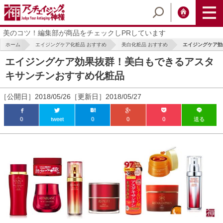
美のコツ！編集部が商品をチェックしPRしています
ホーム
エイジングケア化粧品 おすすめ
美白化粧品 おすすめ
エイジングケア効
エイジングケア効果抜群！美白もできるアスタ
キサンチンおすすめ化粧品
［公開日］2018/05/26［更新日］2018/05/27
0
tweet
0
0
0
送る
ic_html/antiaging/wp-
ic_html/antiaging/wp-