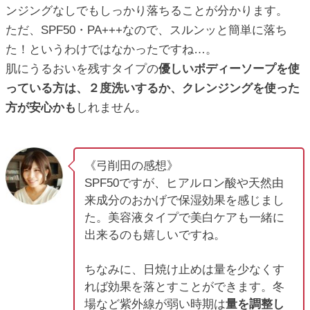
ンジングなしでもしっかり落ちることが分かります。
ただ、SPF50・PA+++なので、スルンッと簡単に落ち
た！というわけではなかったですね…。
肌にうるおいを残すタイプの
優しいボディーソープを使
っている方は、２度洗いするか、クレンジングを使った
方が安心かも
しれません。
《弓削田の感想》
SPF50ですが、ヒアルロン酸や天然由
来成分のおかげで保湿効果を感じまし
た。美容液タイプで美白ケアも一緒に
出来るのも嬉しいですね。
ちなみに、日焼け止めは量を少なくす
れば効果を落とすことができます。冬
場など紫外線が弱い時期は
量を調整し