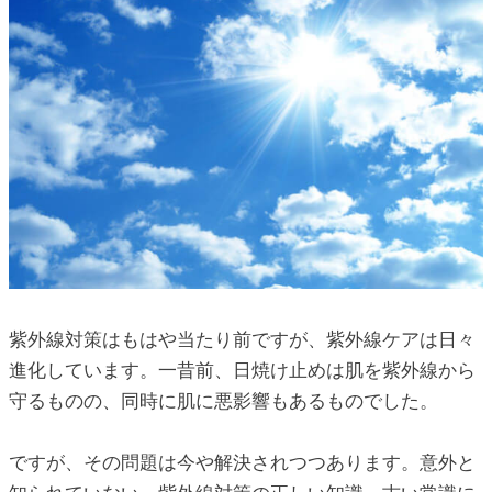
ic_html/antiaging/wp-
ic_html/antiaging/wp-
ic_html/antiaging/wp-
ic_html/antiaging/wp-
紫外線対策はもはや当たり前ですが、紫外線ケアは日々
進化しています。一昔前、日焼け止めは肌を紫外線から
守るものの、同時に肌に悪影響もあるものでした。
ic_html/antiaging/wp-
ですが、その問題は今や解決されつつあります。意外と