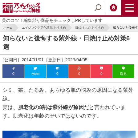
美のコツ！編集部が商品をチェックしPRしています
ホーム
エイジングケア化粧品 おすすめ
日焼け止め おすすめ
知らないと後悔す
知らないと後悔する紫外線・日焼け止め対策6
選
［公開日］2014/01/01［更新日］2023/04/05
0
tweet
0
0
0
送る
ic_html/antiaging/wp-
シミ、皺、たるみ、あらゆる肌の悩みの原因になる紫外
線。
実は、
肌老化の8割は紫外線が原因
だと言われていま
ic_html/antiaging/wp-
す。肌老化は年齢のせいではないのです。