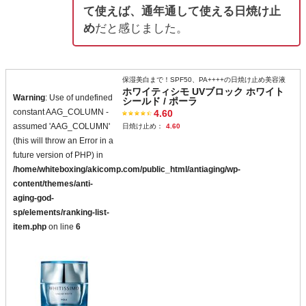
て使えば、通年通して使える日焼け止
め
だと感じました。
保湿美白まで！SPF50、PA++++の日焼け止め美容液
ホワイティシモ UVブロック ホワイト
Warning
: Use of undefined
シールド / ポーラ
constant AAG_COLUMN -
4.60
assumed 'AAG_COLUMN'
日焼け止め：
4.60
(this will throw an Error in a
future version of PHP) in
/home/whiteboxing/akicomp.com/public_html/antiaging/wp-
content/themes/anti-
aging-god-
sp/elements/ranking-list-
item.php
on line
6