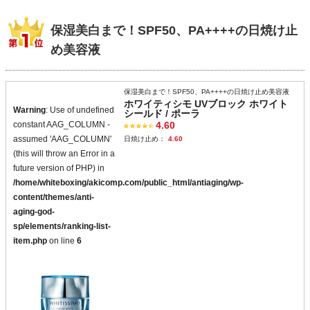
保湿美白まで！SPF50、PA++++の日焼け止
め美容液
保湿美白まで！SPF50、PA++++の日焼け止め美容液
ホワイティシモ UVブロック ホワイト
Warning
: Use of undefined
シールド / ポーラ
constant AAG_COLUMN -
4.60
assumed 'AAG_COLUMN'
日焼け止め：
4.60
(this will throw an Error in a
future version of PHP) in
/home/whiteboxing/akicomp.com/public_html/antiaging/wp-
content/themes/anti-
aging-god-
sp/elements/ranking-list-
item.php
on line
6