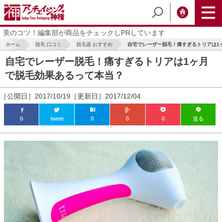
美のコツ！編集部が商品をチェックしPRしています
ホーム
脱毛 口コミ
脱毛器 おすすめ
自宅でレーザー脱毛！痛すぎるトリアは1ヶ
自宅でレーザー脱毛！痛すぎるトリアは1ヶ月
で脱毛効果あるって本当？
［公開日］2017/10/19［更新日］2017/12/04
0
tweet
0
0
0
送る
ic_html/antiaging/wp-
ic_html/antiaging/wp-