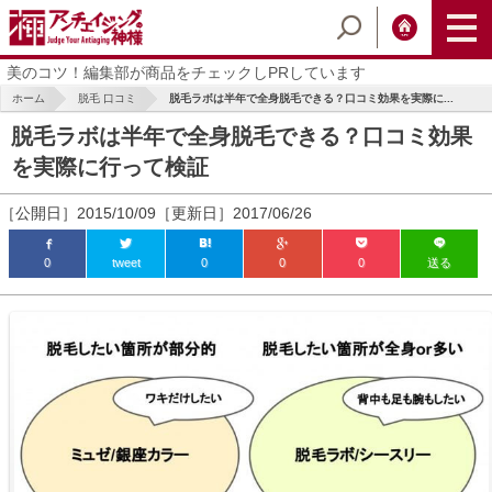
美のコツ！編集部が商品をチェックしPRしています
ホーム
脱毛 口コミ
脱毛ラボは半年で全身脱毛できる？口コミ効果を実際に...
脱毛ラボは半年で全身脱毛できる？口コミ効果
を実際に行って検証
［公開日］2015/10/09［更新日］2017/06/26
0
tweet
0
0
0
送る
ic_html/antiaging/wp-
ic_html/antiaging/wp-