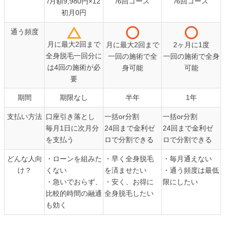
/月額9,980円×12
/6回コース
/6回コース
初月0円
通う頻度
月に最大2回まで
月に最大2回まで
2ヶ月に1度
全身脱毛一回分に
一回の施術で全
一回の施術で全身
は4回の施術が必
身可能
可能
要
期間
期限なし
半年
1年
支払い方法
口座引き落とし
一括or分割
一括or分割
毎月1日に次月分
24回まで金利ゼ
24回まで金利ゼ
を支払う
ロで分割できる
ロで分割できる
どんな人向
・ローンを組みた
・早く全身脱毛
・毎月通えない
け？
くない
を済ませたい
・通う頻度は最低
・急いでおらず、
・安く、お得に
限にしたい
比較的時間の融通
全身脱毛したい
も効く