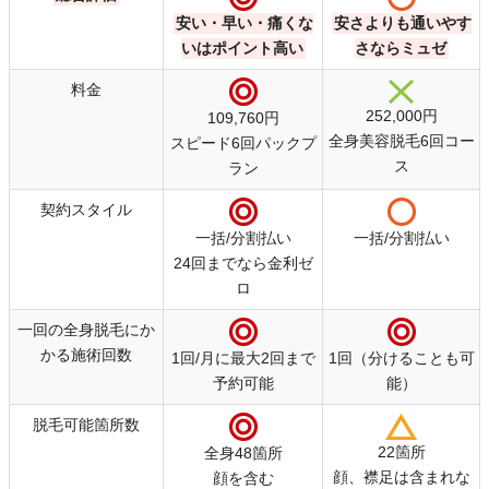
安い・早い・痛くな
安さよりも通いやす
脱毛ラボ
いはポイント高い
さならミュゼ
ミュゼ プラチナム
料金
252,000円
109,760円
全身美容脱毛6回コー
スピード6回パックプ
ス
ラン
契約スタイル
一括/分割払い
一括/分割払い
24回までなら金利ゼ
ロ
一回の全身脱毛にか
かる施術回数
1回/月に最大2回まで
1回（分けることも可
予約可能
能）
脱毛可能箇所数
22箇所
全身48箇所
顔、襟足は含まれな
顔を含む