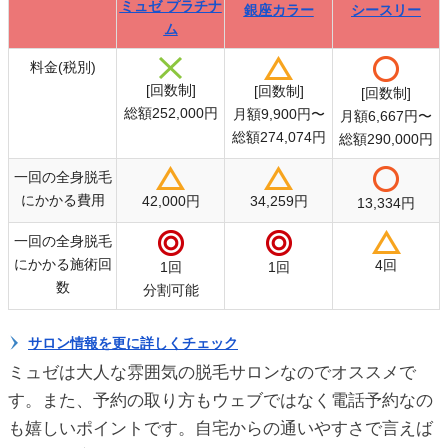
ミュゼ プラチナ
銀座カラー
シースリー
ム
料金(税別)
[回数制]
[回数制]
[回数制]
総額252,000円
月額9,900円〜
月額6,667円〜
銀座カラー
シースリー
総額274,074円
総額290,000円
ミュゼ プラチナ
ム
一回の全身脱毛
にかかる費用
42,000円
34,259円
13,334円
一回の全身脱毛
にかかる施術回
4回
1回
1回
数
分割可能
サロン情報を更に詳しくチェック
ミュゼは大人な雰囲気の脱毛サロンなのでオススメで
す。また、予約の取り方もウェブではなく電話予約なの
も嬉しいポイントです。自宅からの通いやすさで言えば