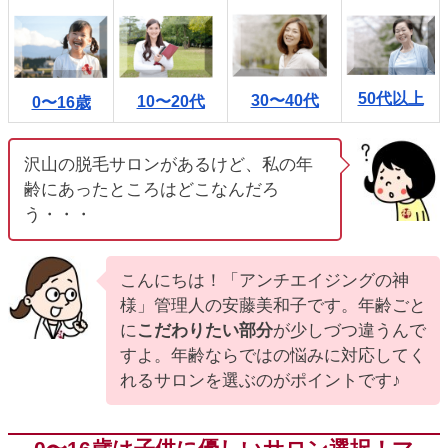
ic_html/antiaging/wp-
50代以上
30〜40代
10〜20代
0〜16歳
沢山の脱毛サロンがあるけど、私の年
齢にあったところはどこなんだろ
う・・・
こんにちは！「アンチエイジングの神
様」管理人の安藤美和子です。年齢ごと
に
こだわりたい部分
が少しづつ違うんで
すよ。年齢ならではの悩みに対応してく
れるサロンを選ぶのがポイントです♪