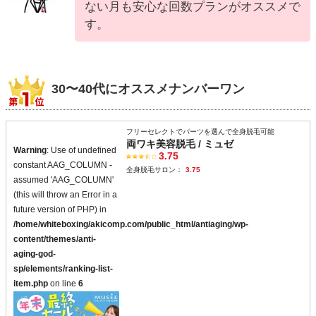
ない月も安心な回数プランがオススメで
す。
30〜40代にオススメナンバーワン
フリーセレクトでパーツを選んで全身脱毛可能
両ワキ美容脱毛 / ミュゼ
Warning
: Use of undefined
3.75
constant AAG_COLUMN -
全身脱毛サロン：
3.75
assumed 'AAG_COLUMN'
(this will throw an Error in a
future version of PHP) in
/home/whiteboxing/akicomp.com/public_html/antiaging/wp-
content/themes/anti-
aging-god-
sp/elements/ranking-list-
item.php
on line
6