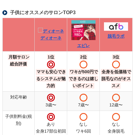
子供にオススメのサロンTOP3
脱毛ラボ
ディオーネ
エピレ
月額サロン
1位
2位
3位
ディオーネ
総合評価
脱毛ラボ
ママも安心でき
ワキが500円で
全身を低価格で
エピレ
るシステムが魅
できるのは嬉し
脱毛なのがオス
力的
いポイント
スメ
対応年齢
3歳〜
7歳〜
12歳〜
子供割料金(税
別)
あり
なし
なし
全身17部位初回
ワキ6回
全身脱毛