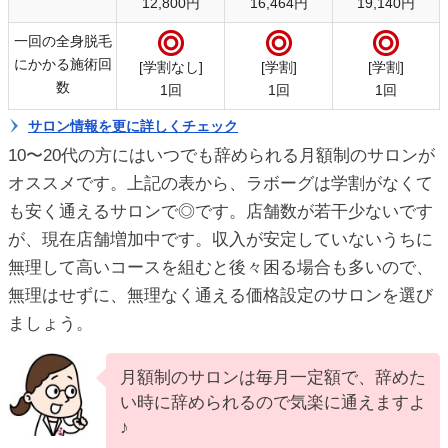
12,800円
16,464円
19,140円
一回の全身脱毛
にかかる施術回
[学割なし]
[学割]
[学割]
数
1回
1回
1回
サロン情報を更に詳しくチェック
10〜20代の方にはいつでも辞められる月額制のサロンが
オススメです。上記の表から、ラボーグは学割がなくて
も安く通えるサロンで◎です。店舗数が若干少ないです
が、現在店舗増加中です。収入が安定していないうちに
無理して高いコースを組むと後々困る場合も多いので、
無理はせずに、無理なく通える価格設定のサロンを選び
ましょう。
月額制のサロンは毎月一定額で、辞めた
い時に辞められるので気楽に通えますよ
♪