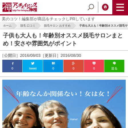
美のコツ！編集部が商品をチェックしPRしています
ホーム
脱毛 口コミ
脱毛サロン おすすめ
子供も大人も！年齢別オススメ脱毛サロ
子供も大人も！年齢別オススメ脱毛サロンまと
め！安さや雰囲気がポイント
［公開日］2016/08/03［更新日］2016/08/30
0
tweet
0
0
0
送る
ic_html/antiaging/wp-
ic_html/antiaging/wp-