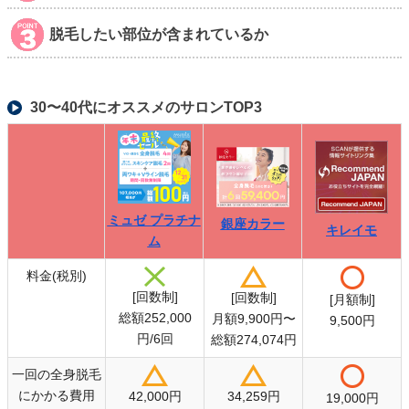
脱毛したい部位が含まれているか
30〜40代にオススメのサロンTOP3
ミュゼ プラチナ
銀座カラー
キレイモ
ム
料金(税別)
[回数制]
[回数制]
[月額制]
総額252,000
月額9,900円〜
9,500円
銀座カラー
円/6回
総額274,074円
ミュゼ プラチナ
キレイモ
ム
一回の全身脱毛
にかかる費用
42,000円
34,259円
19,000円