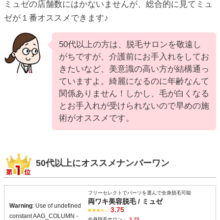
ミュゼの店舗数にはかないませんが、総合的に見てミュ
ゼが１番オススメできます♪
50代以上の方は、脱毛サロンを敬遠し
がちですが、介護前にお手入れをしてお
きたいなど、美意識の高い方が結構通っ
ていますよ。綺麗になるのに年齢なんて
関係ありません！しかし、毛が白くなる
とお手入れが受けられないので早めの施
術がオススメです。
50代以上にオススメナンバーワン
フリーセレクトでパーツを選んで全身脱毛可能
両ワキ美容脱毛 / ミュゼ
Warning
: Use of undefined
3.75
constant AAG_COLUMN -
全身脱毛サロン：
3.75