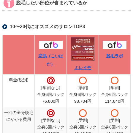
脱毛したい部位が含まれているか
10〜20代にオススメのサロンTOP3
脱毛ラボ
恋肌（こいは
だ）
キレイモ
料金(税別)
[学割なし]
[学割]
[学割]
全身6回パック
全身6回パック
全身6回パック
76,800円
98,784円
114,840円
一回の全身脱毛
にかかる費用
[学割なし]
[学割]
[学割]
全身6回パック
全身6回パック
全身6回パック