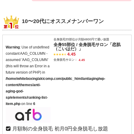
10〜20代にオススメナンバーワン
全身脱毛55部位が月額4800円で通い放題
全身55部位 / 全身脱毛サロン「恋肌
Warning
: Use of undefined
（こいはだ）」
constant AAG_COLUMN -
4.45
assumed 'AAG_COLUMN'
全身脱毛サロン：
4.45
(this will throw an Error in a
future version of PHP) in
/home/whiteboxing/akicomp.com/public_html/antiaging/wp-
content/themes/anti-
aging-god-
sp/elements/ranking-list-
item.php
on line
6
月額制の全身脱毛 初月0円全身脱毛し放題