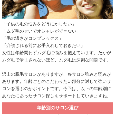
ic_html/antiaging/wp-
「子供の毛の悩みをどうにかしたい」
ic_html/antiaging/wp-
「ムダ毛のせいでオシャレができない」
「毛の濃さがコンプレックス」
「介護される前にお手入れしておきたい」
ic_html/antiaging/wp-
女性は年齢問わずムダ毛に悩みを抱えています。たかが
ムダ毛で済まされないほど、ムダ毛は深刻な問題です。
沢山の脱毛サロンがありますが、各サロン強みと弱みが
ic_html/antiaging/wp-
あります。年齢ごとのこだわりたい部分に対して強いサ
ロンを選ぶのがポイントです。今回は、以下の年齢別に
あなたにあったサロン探しをサポートしていきますね。
ic_html/antiaging/wp-
年齢別のサロン選び