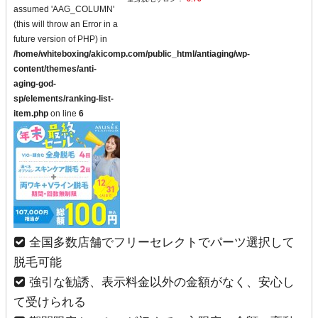
assumed 'AAG_COLUMN'
(this will throw an Error in a
future version of PHP) in
/home/whiteboxing/akicomp.com/public_html/antiaging/wp-
content/themes/anti-
aging-god-
sp/elements/ranking-list-
item.php
on line
6
全国多数店舗でフリーセレクトでパーツ選択して
脱毛可能
強引な勧誘、表示料金以外の金額がなく、安心し
て受けられる