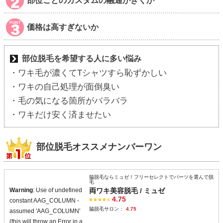
部位ごとのカスタムの融通がきくか
価格は高すぎないか
部位脱毛を希望する人に多い悩み
・ワキ毛が濃くてTシャツすら恥ずかしい
・ワキの自己処理が面倒臭い
・毛の気になる箇所がバラバラ
・ワキだけ安く済ませたい
部位脱毛オススメナンバーワン
脇脱毛ならミュゼ！フリーセレクトでパーツを選んで脱
毛
Warning
: Use of undefined
両ワキ美容脱毛 / ミュゼ
4.75
constant AAG_COLUMN -
脇脱毛サロン：
4.75
assumed 'AAG_COLUMN'
(this will throw an Error in a