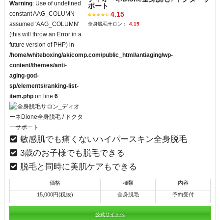
Warning
: Use of undefined
ポート
constant AAG_COLUMN -
4.15
assumed 'AAG_COLUMN'
全身脱毛サロン：
4.15
(this will throw an Error in a
future version of PHP) in
/home/whiteboxing/akicomp.com/public_html/antiaging/wp-
content/themes/anti-
aging-god-
sp/elements/ranking-list-
item.php
on line
6
敏感肌でも痛くないハイパースキン全身脱毛
3歳のお子様でも脱毛できる
脱毛と同時に美肌ケアもできる
価格
種類
内容
15,000円(税抜)
全身脱毛
予約受付
公式サイトへ