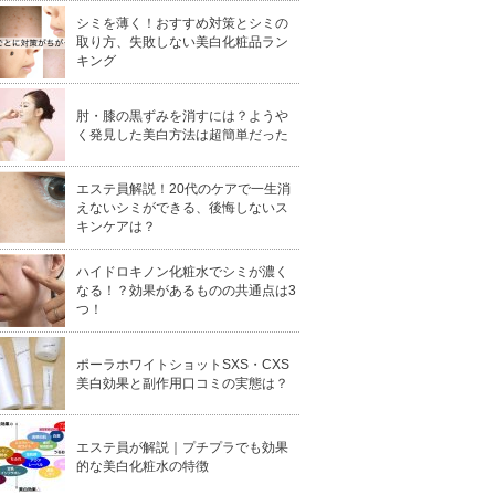
シミを薄く！おすすめ対策とシミの
取り方、失敗しない美白化粧品ラン
キング
肘・膝の黒ずみを消すには？ようや
く発見した美白方法は超簡単だった
エステ員解説！20代のケアで一生消
えないシミができる、後悔しないス
キンケアは？
ハイドロキノン化粧水でシミが濃く
なる！？効果があるものの共通点は3
つ！
ポーラホワイトショットSXS・CXS
美白効果と副作用口コミの実態は？
エステ員が解説｜プチプラでも効果
的な美白化粧水の特徴