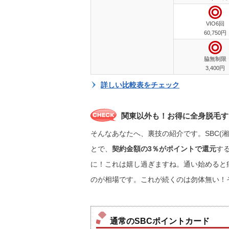
VIO6回
60,750円
脇無制限
3,400円
詳しい比較表をチェック
関東以外も！お得に全身脱毛す
そんなあなたへ、裏技の紹介です。SBC(
とで、
契約金額の3％がポイントで還元
する
に！これは嬉し過ぎますね。通い始めると痛
のが相場です。これが続くのは勿体無い！
通常のSBCポイントカード