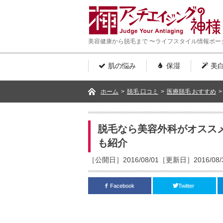
美容健康から脱毛まで 〜ライフスタイル情報ポー
肌の悩み
保湿
美
ホーム
>
脱毛 口コミ
>
医療脱毛 おすすめ
>
脱毛なら美容外科がオスス
も紹介
［公開日］2016/08/01［更新日］2016/08/
Facebook
Twitter