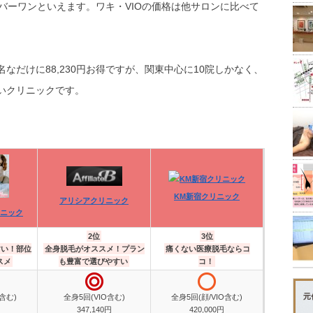
バーワンといえます。ワキ・VIOの価格は他サロンに比べて
なだけに88,230円お得ですが、関東中心に10院しかなく、
いクリニックです。
KM新宿クリニック
アリシアクリニック
ニック
2位
3位
すい！部位
全身脱毛がオススメ！プラン
痛くない医療脱毛ならコ
スメ
も豊富で選びやすい
コ！
含む)
全身5回(VIO含む)
全身5回(顔/VIO含む)
347,140円
420,000円