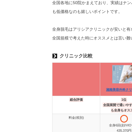
全国各地に50院かまえており、実績はナン
も低価格なのも嬉しいポイントです。
全身脱毛はアリシアクリニックが安いと有名
全国規模で考えた時にオススメとは言い難
クリニック比較
湘南美容外科クリ
総合評価
1位
全国展開で通いや
も全身もオス
料金(税別)
全身6回(顔/VIO
435,370円