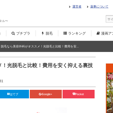
運営者
薬事について
タル〜
白
プチプラ
脱毛
ランキング
漫画
ア
脱毛なら美容外科がオススメ！光脱毛と比較！費用を安...
メ！光脱毛と比較！費用を安く抑える裏技
31
はてブ
Google+
Pocket