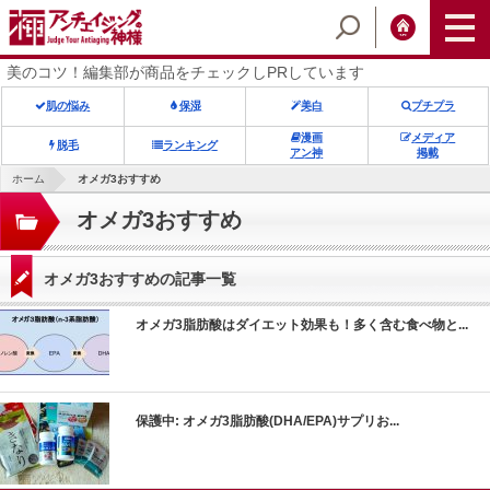
美のコツ！編集部が商品をチェックしPRしています
肌の悩み
保湿
美白
プチプラ
漫画
メディア
脱毛
ランキング
アン神
掲載
ホーム
オメガ3おすすめ
オメガ3おすすめ
オメガ3おすすめの記事一覧
ic_html/antiaging/wp-
オメガ3脂肪酸はダイエット効果も！多く含む食べ物と...
ic_html/antiaging/wp-
保護中: オメガ3脂肪酸(DHA/EPA)サプリお...