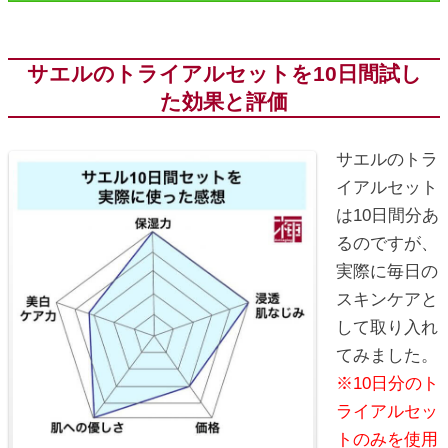
サエルのトライアルセットを10日間試し
た効果と評価
サエルのトラ
イアルセット
は10日間分あ
るのですが、
実際に毎日の
スキンケアと
して取り入れ
てみました。
※10日分のト
ライアルセッ
トのみを使用