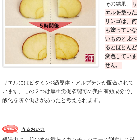
その結果、
サ
エルを塗った
リンゴは、何
も塗っていな
いものと比べ
るとほとんど
変色していま
せん。
サエルにはビタミンC誘導体・アルブチンが配合されて
います。この２つは厚生労働省認可の美白有効成分で、
酸化を防ぐ働きがあったと考えられます。
うるおい力
保湿力は、肌の水分量をスキンチェッカーで測定して確