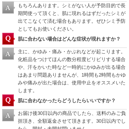
もちろんあります。シミがない人が予防目的で長
期間使って頂くと、肌に現れるはずだったシミが
出てこなくて済む場合もあります。ぜひシミ予防
としてもお使いください。
肌に合わない場合はどんな症状が現れますか？
主に、かゆみ・痛み・かぶれなどが起こります。
化粧品をつけてほんの数分程度ピリピリする場合
や、汗をかいた時など一時的にかゆみが出る場合
はあまり問題ありませんが、1時間も2時間もかゆ
みや痛みが出た場合は、使用中止をオススメいた
します。
肌に合わなかったらどうしたらいいですか？
お届け後30日以内の商品でしたら、送料のみご負
担頂き、全額返金させて頂きます。30日以内でし
たら、開封・未開封問いません。