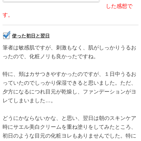
した感想で
す。
使った初日と翌日
筆者は敏感肌ですが、刺激もなく、肌がしっかりうるお
ったので、化粧ノリも良かったですね。
特に、頬はカサつきやすかったのですが、１日中うるお
っていたのでしっかり保湿できると思いました。ただ、
夕方になるにつれ目元が乾燥し、ファンデーションがヨ
レてしまいました…。
どうにかならないかな、と思い、翌日は朝のスキンケア
時にサエル美白クリームを重ね塗りをしてみたところ、
初日のような目元の化粧ヨレもありませんでした。特に