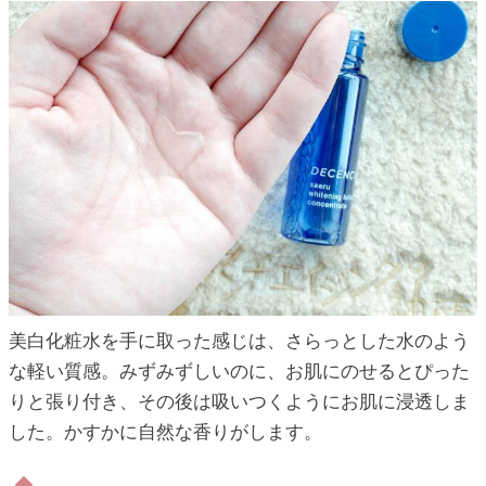
美白化粧水を手に取った感じは、さらっとした水のよう
な軽い質感。みずみずしいのに、お肌にのせるとぴった
りと張り付き、その後は吸いつくようにお肌に浸透しま
した。かすかに自然な香りがします。