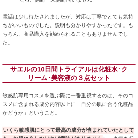
電話は少し待たされましたが、対応は丁寧でとても気持
ちがいいものでした。説明も分かりやすかったです。も
ちろん、商品購入を勧められることもありませんでし
た。
サエルの10日間トライアルは化粧水･ク
リーム･美容液の３点セット
敏感肌専用コスメを選ぶ際に一番重視するのは、そのコ
スメに含まれる成分内容以上に「自分の肌に合う化粧品
かどうか」ということ。
いくら敏感肌にとって最高の成分が含まれていたとして