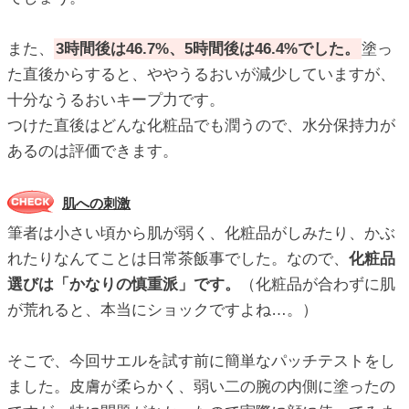
また、
3時間後は46.7%、5時間後は46.4%でした。
塗っ
た直後からすると、ややうるおいが減少していますが、
十分なうるおいキープ力です。
つけた直後はどんな化粧品でも潤うので、水分保持力が
あるのは評価できます。
肌への刺激
筆者は小さい頃から肌が弱く、化粧品がしみたり、かぶ
れたりなんてことは日常茶飯事でした。なので、
化粧品
選びは「かなりの慎重派」です。
（化粧品が合わずに肌
が荒れると、本当にショックですよね…。）
そこで、今回サエルを試す前に簡単なパッチテストをし
ました。皮膚が柔らかく、弱い二の腕の内側に塗ったの