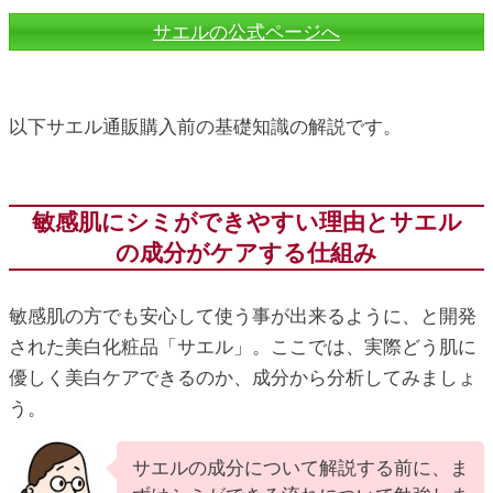
サエルの公式ページへ
以下サエル通販購入前の基礎知識の解説です。
敏感肌にシミができやすい理由とサエル
の成分がケアする仕組み
敏感肌の方でも安心して使う事が出来るように、と開発
された美白化粧品「サエル」。ここでは、実際どう肌に
優しく美白ケアできるのか、成分から分析してみましょ
う。
サエルの成分について解説する前に、ま