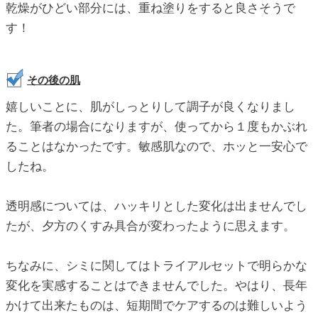
乾燥がひどい部分には、重ね塗りをすると良さそうで
す！
その後の肌
嬉しいことに、肌がしっとりして調子が良くなりまし
た。筆者の場合になりますが、使ってから１度もかぶれ
ることはなかったです。敏感肌なので、ホッと一安心で
したね。
透明感については、ハッキリとした変化は出ませんでし
たが、夕方のくすみ具合が変わったように思えます。
ちなみに、シミに関してはトライアルセットで明らかな
変化を実感することはできませんでした。やはり、長年
かけて出来たものは、短期間でケアするのは難しいよう