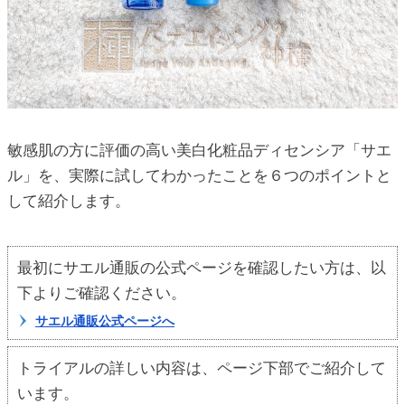
ic_html/antiaging/wp-
ic_html/antiaging/wp-
敏感肌の方に評価の高い美白化粧品ディセンシア「サエ
ル」を、実際に試してわかったことを６つのポイントと
ic_html/antiaging/wp-
して紹介します。
ic_html/antiaging/wp-
最初にサエル通販の公式ページを確認したい方は、以
下よりご確認ください。
サエル通販公式ページへ
ic_html/antiaging/wp-
トライアルの詳しい内容は、ページ下部でご紹介して
います。