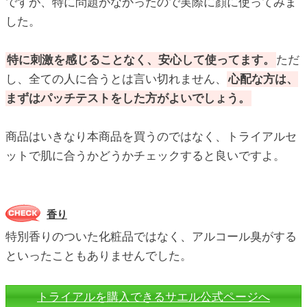
ですが、特に問題がなかったので実際に顔に使ってみま
した。
特に刺激を感じることなく、安心して使ってます。
ただ
し、全ての人に合うとは言い切れません、
心配な方は、
まずはパッチテストをした方がよいでしょう。
商品はいきなり本商品を買うのではなく、トライアルセ
ットで肌に合うかどうかチェックすると良いですよ。
香り
特別香りのついた化粧品ではなく、アルコール臭がする
といったこともありませんでした。
トライアルを購入できるサエル公式ページへ