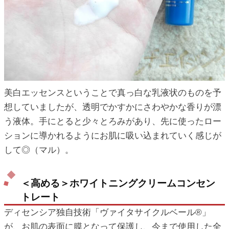
美白エッセンスということで真っ白な乳液状のものを予
想していましたが、透明でかすかにさわやかな香りが漂
う液体。手にとると少々とろみがあり、先に使ったロー
ションに導かれるようにお肌に吸い込まれていく感じが
して◎（マル）。
＜高める＞ホワイトニングクリームコンセン
トレート
ディセンシア独自技術「ヴァイタサイクルベール®」
が、お肌の表面に膜となって保護し、今まで使用した全