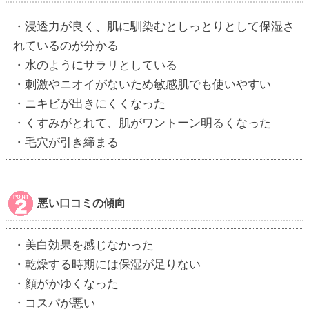
・浸透力が良く、肌に馴染むとしっとりとして保湿さ
れているのが分かる
・水のようにサラリとしている
・刺激やニオイがないため敏感肌でも使いやすい
・ニキビが出きにくくなった
・くすみがとれて、肌がワントーン明るくなった
・毛穴が引き締まる
悪い口コミの傾向
・美白効果を感じなかった
・乾燥する時期には保湿が足りない
・顔がかゆくなった
・コスパが悪い