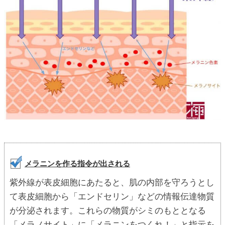
メラニンを作る指令が出される
紫外線が表皮細胞にあたると、肌の内部を守ろうとし
て表皮細胞から「エンドセリン」などの情報伝達物質
が分泌されます。これらの物質がシミのもととなる
「メラノサイト」に「メラニンをつくれ！」と指示を