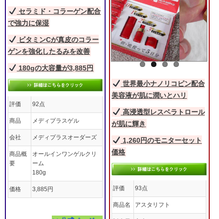
セラミド・コラーゲン配合
で強力に保湿
ビタミンCが真皮のコラー
ゲンを強化したるみを改善
180gの大容量が3,885円
世界最小ナノリコピン配合
美容液が肌に潤いとハリ
評価
92点
高浸透型レスベラトロール
商品
メディプラスゲル
が肌に輝き
会社
メディプラスオーダーズ
1,260円のモニターセット
価格
商品概
オールインワンゲルクリ
要
ーム
180g
評価
93点
価格
3,885円
商品名
アスタリフト