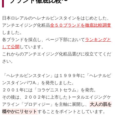
ブランド徹底比較〜
ic_html/antiaging/wp-
日本ロレアルのヘレナルビンスタインをはじめとした、
アンチエイジング化粧品
全５０ブランドを徹底比較調査
ic_html/antiaging/wp-
しました。
各ブランドを採点し、ページ下部において
ランキングと
して公開
しています。
ic_html/antiaging/wp-
これからのアンチエイジング化粧品選びに役立ててくだ
さい。
ic_html/antiaging/wp-
「ヘレナルビンスタイン」は１９９９年に「ヘレナルビ
ンスタインパワA.」を発売しました。
２００１年には「コラゲニストセラム」を発売。
その後は、２００２年に上市したトータルエイジングケ
ic_html/antiaging/wp-
アライン「プロディジー」を主軸に展開し、
大人の肌を
穏やかにリセット
することをポイントとしています。