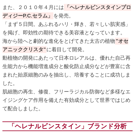
また、２０１０年４月には
「ヘレナルビンスタインプロ
ディジーP.C.セラム」
を発売。
「まず５日間。あふれるハリ・輝き、若々しい肌実感」
を掲げ、即効性の期待できる美容液となっています。
海から陸へと劇的な進化をとげてきた太古の植物
"オセ
アニッククリスタ"
に着目して開発。
動植物の開発にあたって日本ロレアルは、優れた自己再
生能力から機能増進成分と酸化防止成分などが豊富に含
まれた始原細胞のみを抽出し、培養することに成功しま
した。
肌細胞の再生、修復、フリーラジカル防御など多様なエ
イジングケア作用を備えた有効成分として世界ではじめ
て配合しました。
「ヘレナルビンスタイン」ブランド分析