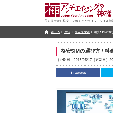
美容健康から格安スマホまで 〜ライフスタイル情
ホーム
>
生活
>
格安スマホ
>
格安SIMの選
格安SIMの選び方 /
［公開日］2015/05/17［更新日］201
Facebook