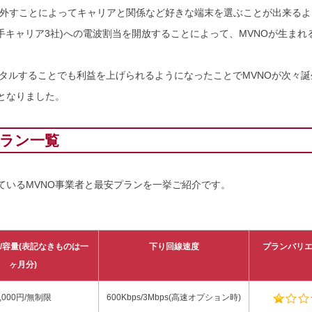
外すことによってキャリアと関係など好きな端末を選ぶことが出来るよ
手キャリア3社)への電波割当を開放することによって、MVNOが生ま
タルすることでも利益を上げられるようになったことでMVNOが次々誕
となりました。
プラン一覧
ているMVNO事業者と最安プランを一挙ご紹介です。
/容量(表記なきものは一
下り回線速度
プランバリ
ヶ月分)
1,000円/無制限
600Kbps/3Mbps(高速オプション時)