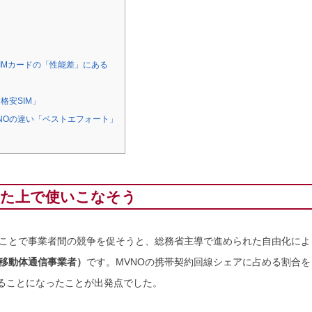
？
SIMカードの「性能差」にある
格安SIM」
NOの違い「ベストエフォート」
った上で使いこなそう
ことで事業者間の競争を促そうと、総務省主導で進められた自由化によ
想移動体通信事業者）
です。MVNOの携帯契約回線シェアに占める割合
れることになったことが出発点でした。