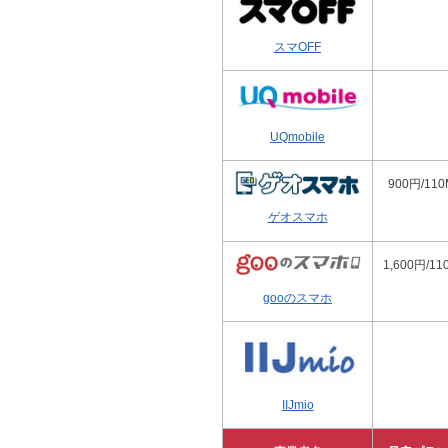
スマOFF
UQmobile
900円/110
ゲオスマホ
1,600円/1
gooのスマホ
IIJmio