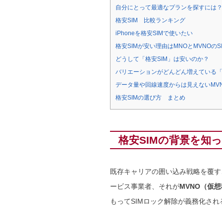
自分にとって最適なプランを探すには
格安SIM 比較ランキング
iPhoneを格安SIMで使いたい
格安SIMが安い理由はMNOとMVNOの
どうして「格安SIM」は安いのか？
バリエーションがどんどん増えている「
データ量や回線速度からは見えないMV
格安SIMの選び方 まとめ
格安SIMの背景を知
既存キャリアの囲い込み戦略を覆す
ービス事業者、それが
MVNO（仮
もってSIMロック解除が義務化さ