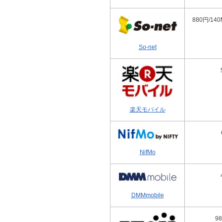
880円/140
So-net
楽天モバイル
NifMo
DMMmobile
9