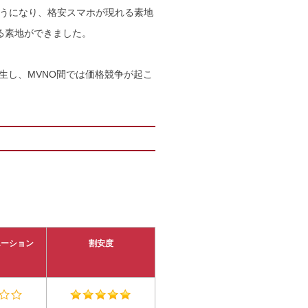
うになり、格安スマホが現れる素地
れる素地ができました。
生し、MVNO間では価格競争が起こ
エーション
割安度