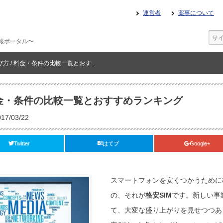
運営者
薬事について
報ポータル〜
び方 / 料金・条件の比較一覧とおす...
 料金・条件の比較一覧とおすすめランキング
7/03/22
Twitter
はてブ
Google+
スマートフォンを安くつかうために
の、それが
格安SIM
です。新しい事
て、大変な盛り上がりを見せつつあ