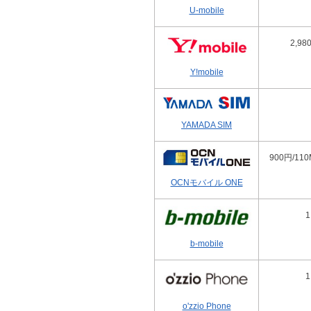
U-mobile
2,9
Y!mobile
YAMADA SIM
900円/110
OCNモバイル ONE
b-mobile
o'zzio Phone