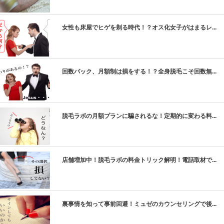
ic_html/antiaging/wp-
女性も床屋でヒゲを剃る時代！？オス化女子がはまるレ...
ic_html/antiaging/wp-
回数パック、月額制は損をする！？全身脱毛こそ回数無...
ic_html/antiaging/wp-
脱毛ラボの月額プランに騙されるな！定期的に変わる料...
ic_html/antiaging/wp-
店舗増加中！脱毛ラボの料金トリック解明！電話取材で...
ic_html/antiaging/wp-
裏事情を知って事前回避！ミュゼのカウンセリングで後...